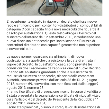
E' recentemente entrato in vigore un decreto che fissa nuove
regole antincendio per i contenitori-distributori di combustibili di
categoria C con capacità fino a nove metri cubi che riguarda il
gasolio per autotrazione. Questo testo abroga il Decreto del
Ministero dell’Interno del 12 settembre 2013, introducendo una
nuova disciplina antincendio per l’installazione e l’utilizzo di
contenitori-distributori con capacità geometrica non superiore
a nove metri cubi.
Le nuove norme riguardano sia gli impianti di nuova
costruzione, sia quelli che già esistono alla data di entrata in
vigore del Decreto. In quest’ultimo caso, sono previste tre
condizioni che li esonerano dall’applicazione del nuovo Decreto:
• hanno atti abilitativi riguardanti anche la sussistenza dei
requisiti di sicurezza antincendio, rilasciati dalle competenti
Autorità, così come previsto dall’articolo 38 del DL 21 giugno
2013, numero 69, convertito, con modificazioni, dalla Legge 9
agosto 2013, numero 98;
• hanno il certificato di prevenzione incendi in corso di validità o
è stata presentata la segnalazione certificata di inizio attività di
cui all’articolo 4 del decreto del Presidente della Repubblica 1°
agosto 2011, numero 151;
• sono stati pianificati, o sono in corso, lavori di installazione di