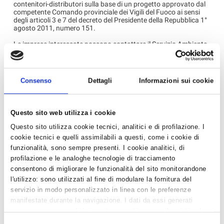
contenitori-distributori sulla base di un progetto approvato dal
competente Comando provinciale dei Vigili del Fuoco ai sensi
degli articoli 3 e 7 del decreto del Presidente della Repubblica 1°
agosto 2011, numero 151.
Le imprese interessate possono contattare il Servizio Ambiente
e Sicurezza di Confartigianato per eventuali approfondimenti
‹ Torna all'elenco
Consenso
Dettagli
Informazioni sui cookie
Questo sito web utilizza i cookie
News in Primo Piano
Questo sito utilizza cookie tecnici, analitici e di profilazione. I
cookie tecnici e quelli assimilabili a questi, come i cookie di
- AZIENDEPIÙ 3/2026 (FASCICOLO NR. 128) -
funzionalità, sono sempre presenti. I cookie analitici, di
GIUGNO/LUGLIO/AGOSTO 2026 IN ...
profilazione e le analoghe tecnologie di tracciamento
- CONFARTIGIANATO IMPRESE RAVENNA E WELFARE
consentono di migliorare le funzionalità del sito monitorandone
GROUP INSIEME PER UN BENESSE...
l'utilizzo: sono utilizzati al fine di modulare la fornitura del
- CAAF CONFARTIGIANATO: ASSISTENZA QUALIFICATA
servizio in modo personalizzato in linea con le preferenze
E SERVIZI DI QUALITÀ PER...
manifestate durante la navigazione. I dati da essi generati
possono essere condivisi con terze parti e sono rilasciati solo
- DA CONFARTIGIANATO, SE HAI MENO DI 25 ANNI, LA
previo consenso. Per acconsentire all'utilizzo di tutti questi
DICHIARAZIONE DEI REDDI...