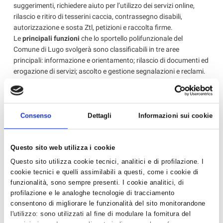
suggerimenti, richiedere aiuto per l’utilizzo dei servizi online,
rilascio e ritiro di tesserini caccia, contrassegno disabili,
autorizzazione e sosta Ztl, petizioni e raccolta firme.
Le
principali funzioni
che lo sportello polifunzionale del
Comune di Lugo svolgerà sono classificabili in tre aree
principali: informazione e orientamento; rilascio di documenti ed
erogazione di servizi; ascolto e gestione segnalazioni e reclami.
Le informazioni sono erogate ai cittadini in logica
multicanale
, ovvero allo sportello, al telefono, tramite il sito web
del Comune e del Museo Baracca, la pagina Facebook del
Comune, la stampa, il volantinaggio e le campagne di
Consenso
Dettagli
Informazioni sui cookie
comunicazione. Per quanto riguarda, il
rilascio di documenti
e
l’erogazione dei servizi, lo Sportello, in virtù della sua
polifunzionalità, erogherà servizi di competenza di uffici diversi
Questo sito web utilizza i cookie
del Comune. Al nuovo sportello verranno trasferite le
Questo sito utilizza cookie tecnici, analitici e di profilazione. I
competenze di altri uffici configurandosi come punto di accesso
cookie tecnici e quelli assimilabili a questi, come i cookie di
privilegiato all'Amministrazione, dove il cittadino non solo può
funzionalità, sono sempre presenti. I cookie analitici, di
trovare informazioni, presentare iscrizioni o avviare la
profilazione e le analoghe tecnologie di tracciamento
presentazione di pratiche ma anche completare pratiche di suo
consentono di migliorare le funzionalità del sito monitorandone
interesse e necessità.
l'utilizzo: sono utilizzati al fine di modulare la fornitura del