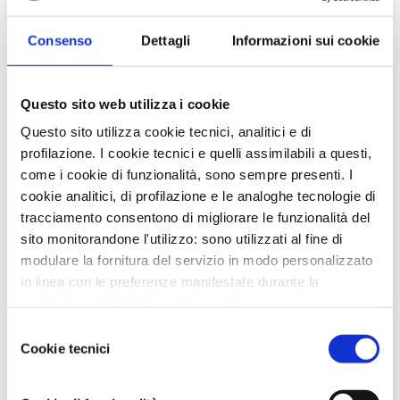
Consenso
Dettagli
Informazioni sui cookie
News in Primo Piano
- AZIENDEPIÙ 3/2026 (FASCICOLO NR. 128) -
GIUGNO/LUGLIO/AGOSTO 2026 IN ...
Questo sito web utilizza i cookie
- CONFARTIGIANATO IMPRESE RAVENNA E WELFARE
Questo sito utilizza cookie tecnici, analitici e di
GROUP INSIEME PER UN BENESSE...
profilazione. I cookie tecnici e quelli assimilabili a questi,
- CAAF CONFARTIGIANATO: ASSISTENZA QUALIFICATA
come i cookie di funzionalità, sono sempre presenti. I
E SERVIZI DI QUALITÀ PER...
cookie analitici, di profilazione e le analoghe tecnologie di
tracciamento consentono di migliorare le funzionalità del
- DA CONFARTIGIANATO, SE HAI MENO DI 25 ANNI, LA
DICHIARAZIONE DEI REDDI...
sito monitorandone l'utilizzo: sono utilizzati al fine di
modulare la fornitura del servizio in modo personalizzato
- LA TUA AZIENDA E' DAVVERO SOSTENIBILE?...
in linea con le preferenze manifestate durante la
navigazione. I dati da essi generati possono essere
Altre Varie
condivisi con terze parti e sono rilasciati solo previo
Selezione
consenso. Per acconsentire all'utilizzo di tutti questi
Cookie tecnici
- AZIENDEPIÙ 3/2026 (FASCICOLO NR. 128) -
del
GIUGNO/LUGLIO/AGOSTO 2026 IN ...
cookie cliccare su "Accetta tutti i cookie". Per
consenso
differenziare le preferenze e negare il consenso cliccare
- IL 5X1000 AD ANCOS: IMPEGNO E INNOVAZIONE