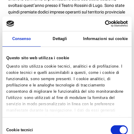
svoltasi quest’anno presso il Teatro Rossini di Lugo. Sono state
quindi premiate dodici imprese operanti sul territorio provinciale
di Ravenna, che hanno parte...
Consenso
Dettagli
Informazioni sui cookie
Questo sito web utilizza i cookie
Questo sito utilizza cookie tecnici, analitici e di profilazione. I
cookie tecnici e quelli assimilabili a questi, come i cookie di
funzionalità, sono sempre presenti. I cookie analitici, di
profilazione e le analoghe tecnologie di tracciamento
consentono di migliorare le funzionalità del sito monitorandone
l'utilizzo: sono utilizzati al fine di modulare la fornitura del
servizio in modo personalizzato in linea con le preferenze
manifestate durante la navigazione. I dati da essi generati
possono essere condivisi con terze parti e sono rilasciati solo
previo consenso. Per acconsentire all'utilizzo di tutti questi
Selezione
cookie cliccare su "Accetta tutti i cookie". Per differenziare le
Cookie tecnici
GLI APPALTI PUBBLICI E LA TRACCIABILITA' DEI
del