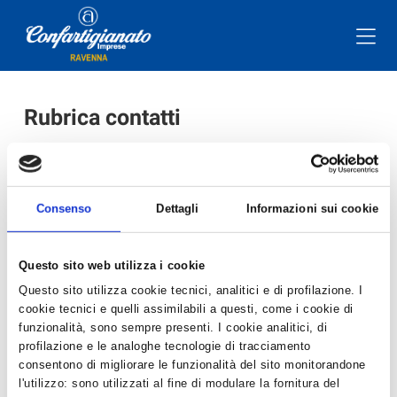
Rubrica contatti
A
B
C
D
E
F
G
H
I
J
K
L
M
N
O
P
Q
R
S
T
U
V
W
Consenso
Dettagli
Informazioni sui cookie
X
Y
Z
Questo sito web utilizza i cookie
Cognome Nome
Settore
Sede
Telefono
Questo sito utilizza cookie tecnici, analitici e di profilazione. I
cookie tecnici e quelli assimilabili a questi, come i cookie di
funzionalità, sono sempre presenti. I cookie analitici, di
Contatti
profilazione e le analoghe tecnologie di tracciamento
consentono di migliorare le funzionalità del sito monitorandone
l'utilizzo: sono utilizzati al fine di modulare la fornitura del