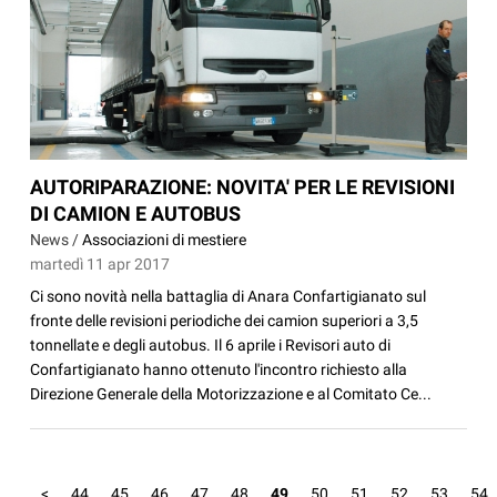
AUTORIPARAZIONE: NOVITA' PER LE REVISIONI
DI CAMION E AUTOBUS
News /
Associazioni di mestiere
martedì 11 apr 2017
Ci sono novità nella battaglia di Anara Confartigianato sul
fronte delle revisioni periodiche dei camion superiori a 3,5
tonnellate e degli autobus. Il 6 aprile i Revisori auto di
Confartigianato hanno ottenuto l'incontro richiesto alla
Direzione Generale della Motorizzazione e al Comitato Ce...
<
44
45
46
47
48
49
50
51
52
53
54