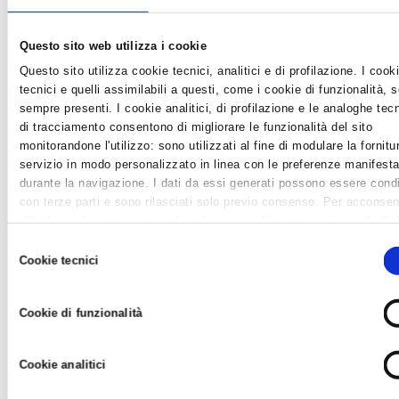
Questo sito web utilizza i cookie
Questo sito utilizza cookie tecnici, analitici e di profilazione. I cook
tecnici e quelli assimilabili a questi, come i cookie di funzionalità, 
DIVIETO DI SOMMINISTRAZIONE DI PRODOTTI
sempre presenti. I cookie analitici, di profilazione e le analoghe tec
ALIMENTARI CONTENENTI UOVA E CARNE
di tracciamento consentono di migliorare le funzionalità del sito
CRUDA
monitorandone l'utilizzo: sono utilizzati al fine di modulare la fornitu
News /
Associazioni di mestiere
servizio in modo personalizzato in linea con le preferenze manifesta
lunedì 17 lug 2017
durante la navigazione. I dati da essi generati possono essere condi
con terze parti e sono rilasciati solo previo consenso. Per acconsen
In questi giorni stanno entrando in vigore, in quasi tutti i Comuni
all'utilizzo di tutti questi cookie cliccare su "Accetta tutti i cookie".
della nostra Provincia, le Ordinanze che vietano la
differenziare le preferenze e negare il consenso cliccare su "Person
Selezione
somministrazione uova crude non sottoposte prima del
cookie". Cliccare su "Usa solo cookie tecnici" comporta il permaner
Cookie tecnici
consumo a trattamento di cottura e di salumi a pasta macinata
del
impostazioni di default e dunque la continuazione della navigazione 
e salsicce di carne suina ed avicola non sottoposti a
consenso
assenza di cookie o altri strumenti di tracciamento diversi da
stagionatur...
Cookie di funzionalità
quelli tecnici. Infine, per avere maggiori informazioni, leggere la
Coo
policy.
Cookie analitici