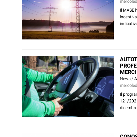
mercoledì
Il MASE h
incentiva
indicativ
AUTOT
PROFE
MERCI
News /
A
mercoledì
Il progra
121/2021 
dicembre
CONOS