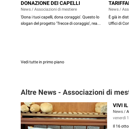
DONAZIONE DEI CAPELLI
TARIFFA
News / Associazioni di mestiere
News / Asso
'Dona i tuoi capelli, dona coraggio'. Questo lo
È già in dis
slogan del progetto ‘Trecce di coraggio’, rea...
Uffici di Co
Vedi tutte in primo piano
Altre News - Associazioni di mes
VIVI I
News /
A
venerdì 1
Il 16 ott