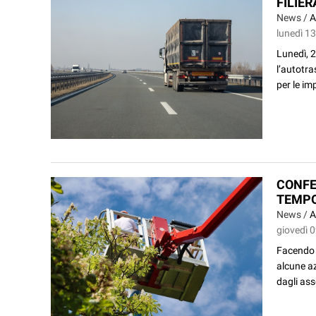
FILIE
News /
A
lunedì 13
Lunedì, 2
l’autotra
per le im
CONFE
TEMPO
News /
A
giovedì 0
Facendo s
alcune az
dagli ass