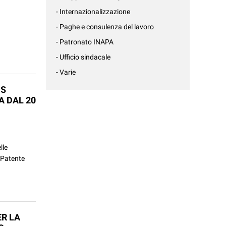
- Internazionalizzazione
- Paghe e consulenza del lavoro
- Patronato INAPA
- Ufficio sindacale
- Varie
US
A DAL 20
lle
s Patente
ER LA