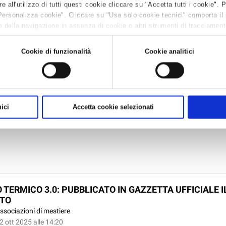
all'utilizzo di tutti questi cookie cliccare su "Accetta tutti i cookie". 
Personalizza cookie". Cliccare su "Usa solo cookie tecnici" comporta il
 della navigazione in assenza di cookie o altri strumenti di tracciamento 
 leggere la
Cookie policy.
Cookie di funzionalità
Cookie analitici
LOGISTICA-TRASPORTI: FIRMATA LA STESURA DEL TE
RATTUALE
ssociazioni di mestiere
 ott 2025 alle 15:46
ici
Accetta cookie selezionati
zione delle imprese associate il testo integrale e definitivo del contratto n
 TERMICO 3.0: PUBBLICATO IN GAZZETTA UFFICIALE 
TO
ssociazioni di mestiere
2 ott 2025 alle 14:20