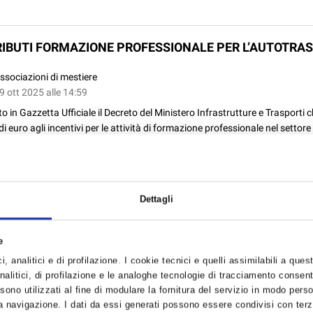
IBUTI FORMAZIONE PROFESSIONALE PER L’AUTOTRA
ssociazioni di mestiere
9 ott 2025 alle 14:59
o in Gazzetta Ufficiale il Decreto del Ministero Infrastrutture e Trasporti 
 di euro agli incentivi per le attività di formazione professionale nel settore
trasporto per l’anno 2025....
Dettagli
FICAZIONE MANUTENTORI ANTINCENDIO: LA SCADEN
A AL 25 SETTEMBRE 2026
e
ssociazioni di mestiere
, analitici e di profilazione. I cookie tecnici e quelli assimilabili a ques
 08 ott 2025 alle 16:08
alitici, di profilazione e le analoghe tecnologie di tracciamento consent
tembre 2026, data di entrata in vigore dell’obbligo di qualificazione per i pre
 sono utilizzati al fine di modulare la fornitura del servizio in modo pers
 navigazione. I dati da essi generati possono essere condivisi con terze
io, coinciderà con la conclusione ufficiale del periodo transitorio...