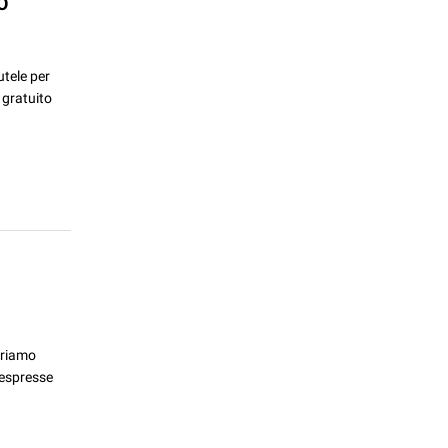
O
utele per
 gratuito
triamo
e espresse