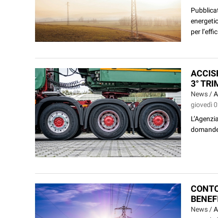
Pubblicat
energetic
per l’eff
ACCIS
3° TR
News /
A
giovedì 0
L’Agenzia
domande d
CONTO
BENEF
News /
A