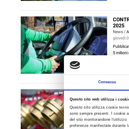
CONTR
2025
News /
A
giovedì 0
Pubblicat
5 milioni
dell’auto
Consenso
QUALI
SLITT
Questo sito web utilizza i cooki
News /
A
Questo sito utilizza cookie tecnici
mercoledì
sono sempre presenti. I cookie an
Il 25 set
del sito monitorandone l'utilizzo:
preferenze manifestate durante la
antincend