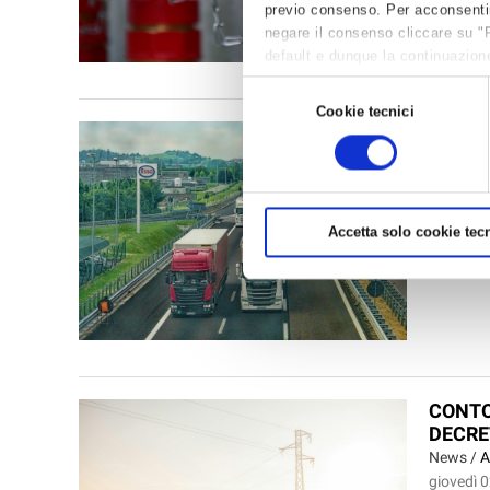
previo consenso. Per acconsentire 
negare il consenso cliccare su "
default e dunque la continuazione
per avere maggiori informazioni,
Selezione
Cookie tecnici
del
CCNL 
consenso
CONT
News /
A
lunedì 06
Accetta solo cookie tecn
A disposi
lavoro...
CONTO
DECRE
News /
A
giovedì 0