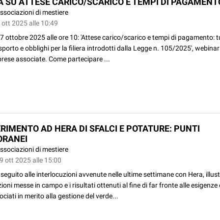
RA SU ATTESE CARICO/SCARICO E TEMPI DI PAGAMENT
ssociazioni di mestiere
 ott 2025 alle 10:49
7 ottobre 2025 alle ore 10: 'Attese carico/scarico e tempi di pagamento: t
sporto e obblighi per la filiera introdotti dalla Legge n. 105/2025', webinar
prese associate. Come partecipare ...
RIMENTO AD HERA DI SFALCI E POTATURE: PUNTI
RANEI
ssociazioni di mestiere
9 ott 2025 alle 15:00
eguito alle interlocuzioni avvenute nelle ultime settimane con Hera, illus
ioni messe in campo e i risultati ottenuti al fine di far fronte alle esigenz
ociati in merito alla gestione del verde...