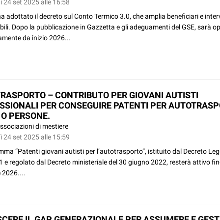
 24 set 2025 alle 16:58
a adottato il decreto sul Conto Termico 3.0, che amplia beneficiari e inter
bili. Dopo la pubblicazione in Gazzetta e gli adeguamenti del GSE, sarà o
amente da inizio 2026...
RASPORTO – CONTRIBUTO PER GIOVANI AUTISTI
SSIONALI PER CONSEGUIRE PATENTI PER AUTOTRAS
 O PERSONE.
ssociazioni di mestiere
 24 set 2025 alle 15:59
mma “Patenti giovani autisti per l’autotrasporto”, istituito dal Decreto Le
e regolato dal Decreto ministeriale del 30 giugno 2022, resterà attivo fin
 2026....
CERE IL GAP GENERAZIONALE PER ASSUMERE E GEST