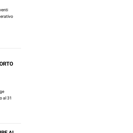
venti
perativo
PORTO
gge
o al 31
IRE AL