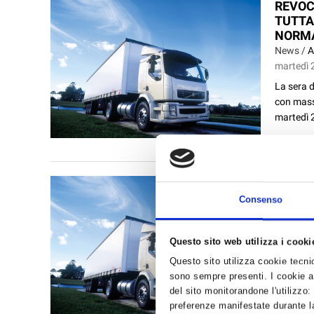
REVOCA
TUTTA
NORM
News /
A
martedì 
La sera d
con massa
martedì 2
DIVIET
RETE 
Consenso
AI TRA
ANIMA
Questo sito web utilizza i cooki
News /
A
venerdì 
Questo sito utilizza cookie tecnici
sono sempre presenti. I cookie an
In integr
del sito monitorandone l'utilizzo:
divieto d
preferenze manifestate durante la
provincia