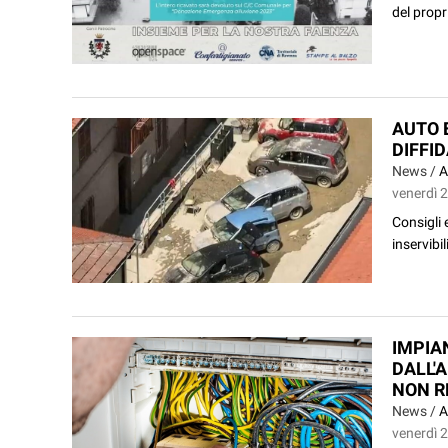
del propr
AUTO 
DIFFI
News /
A
venerdì 
Consigli 
inservibil
IMPIAN
DALL'A
NON R
News /
A
venerdì 