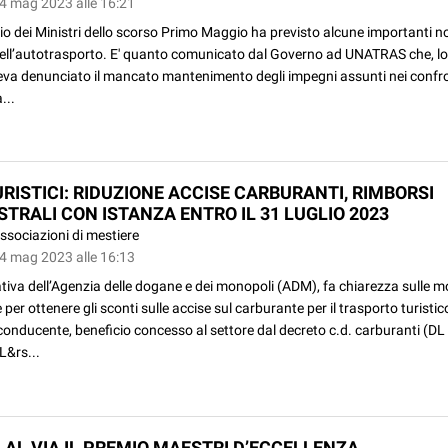
04 mag 2023 alle 16:21
lio dei Ministri dello scorso Primo Maggio ha previsto alcune importanti nov
dell’autotrasporto. E' quanto comunicato dal Governo ad UNATRAS che, l
veva denunciato il mancato mantenimento degli impegni assunti nei confro
...
URISTICI: RIDUZIONE ACCISE CARBURANTI, RIMBORSI
STRALI CON ISTANZA ENTRO IL 31 LUGLIO 2023
ssociazioni di mestiere
04 mag 2023 alle 16:13
tiva dell’Agenzia delle dogane e dei monopoli (ADM), fa chiarezza sulle m
 per ottenere gli sconti sulle accise sul carburante per il trasporto turistic
onducente, beneficio concesso al settore dal decreto c.d. carburanti (DL
L&rs...
 AL VIA IL PREMIO MAESTRI D’ECCELLENZA