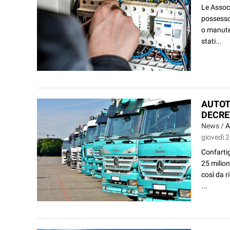
Le Associ
possesso 
o manuten
stati...
AUTOT
DECRET
News /
A
giovedì 
Confartig
25 milion
così da r
...