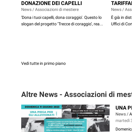
DONAZIONE DEI CAPELLI
TARIFFA
News / Associazioni di mestiere
News / Asso
'Dona i tuoi capelli, dona coraggio'. Questo lo
È già in dis
slogan del progetto ‘Trecce di coraggio’, rea...
Uffici di Co
Vedi tutte in primo piano
Altre News - Associazioni di mes
UNA P
News /
A
martedì 
Domenica