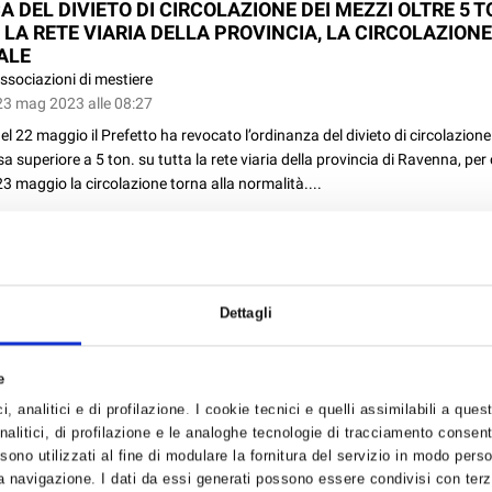
 DEL DIVIETO DI CIRCOLAZIONE DEI MEZZI OLTRE 5 T
 LA RETE VIARIA DELLA PROVINCIA, LA CIRCOLAZION
ALE
ssociazioni di mestiere
23 mag 2023 alle 08:27
el 22 maggio il Prefetto ha revocato l’ordinanza del divieto di circolazione
 superiore a 5 ton. su tutta la rete viaria della provincia di Ravenna, per 
3 maggio la circolazione torna alla normalità....
O DI CIRCOLAZIONE DEI MEZZI OLTRE 5 TON. SU TUTTA
VIARIA DELLA PROVINCIA, ESCLUSIONI PER ATTIVITÀ 
Dettagli
SPORTI PUBBLICI ESSENZIALI RIFERITE ALLE PERSONE
LI.
e
ssociazioni di mestiere
19 mag 2023 alle 08:45
, analitici e di profilazione. I cookie tecnici e quelli assimilabili a ques
alitici, di profilazione e le analoghe tecnologie di tracciamento consent
azione all’ordinanza del Prefetto della provincia di Ravenna che già dispon
 sono utilizzati al fine di modulare la fornitura del servizio in modo pers
i circolazione dei mezzi con massa superiore a 5 ton. su tutta la rete viaria
 navigazione. I dati da essi generati possono essere condivisi con terze
 di Ravenna, strade comunali, provinciali e statali, ad esclusione della ret