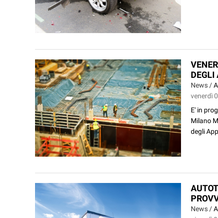
VENER
DEGLI
News /
A
venerdì 
E' in pro
Milano Ma
degli Appa
AUTOT
PROVV
News /
A