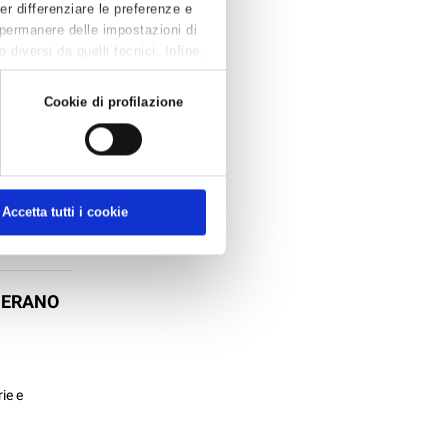
Per differenziare le preferenze e
 permanere delle impostazioni di
diversi da quelli tecnici. Infine,
I
Cookie di profilazione
Edilizia
venna
l Settore
Accetta tutti i cookie
PERANO
ie e