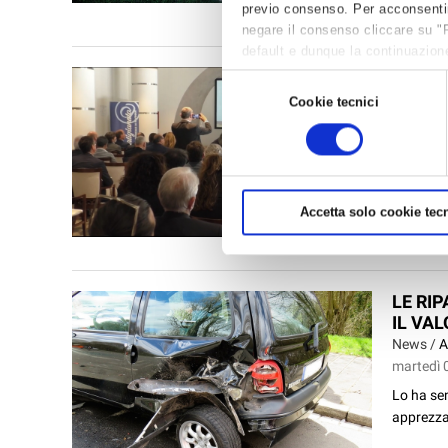
previo consenso. Per acconsentire 
autostrad
negare il consenso cliccare su "
default e dunque la continuazione
per avere maggiori informazioni,
CONVE
Selezione
News /
A
Cookie tecnici
del
lunedì 1
consenso
Si è svo
nazionale
dedicato 
Accetta solo cookie tecn
delle Cos
LE RI
IL VAL
News /
A
martedì 
Lo ha sen
apprezzab