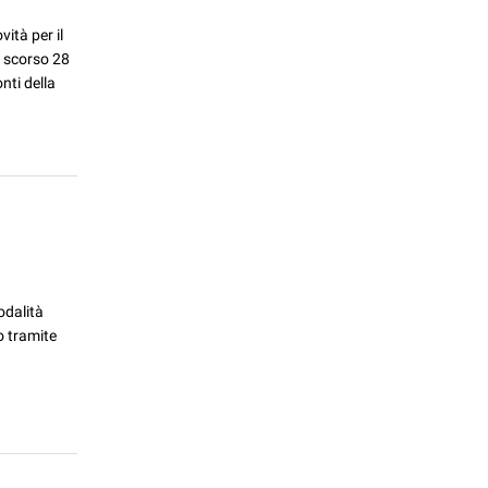
ità per il
o scorso 28
nti della
odalità
o tramite