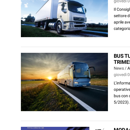
giovedì 
Il Consig
settore 
aprile a
categoria
BUS T
TRIME
News /
A
giovedì 
L’informa
operative
bus con c
5/2023).
MODA: