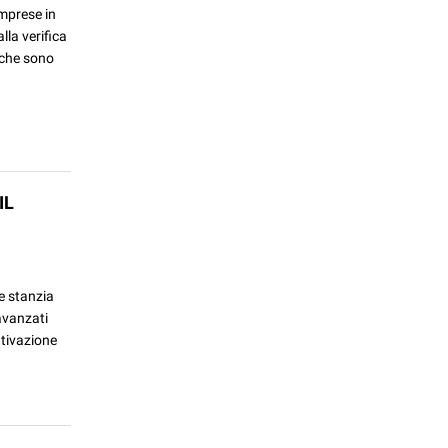
imprese in
lla verifica
i che sono
IL
e stanzia
avanzati
ntivazione