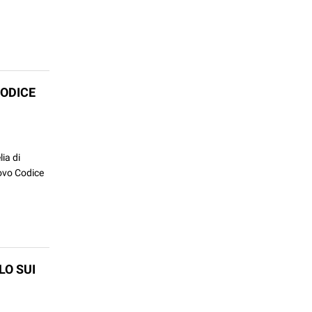
CODICE
ia di
uovo Codice
LO SUI