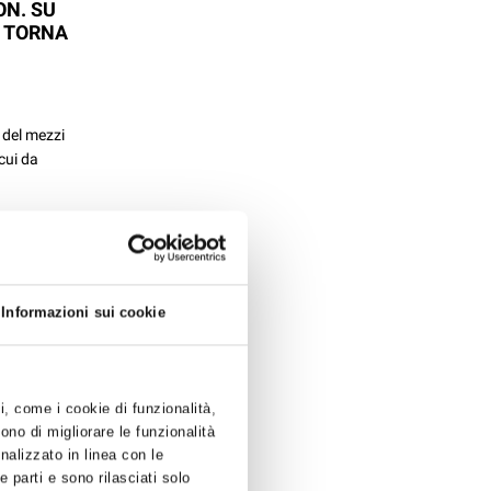
ON. SU
E TORNA
 del mezzi
cui da
 LA
RELATIVE
Informazioni sui cookie
 E AGLI
ti, come i cookie di funzionalità,
ono di migliorare le funzionalità
eva il
onalizzato in linea con le
 della
 parti e sono rilasciati solo
e