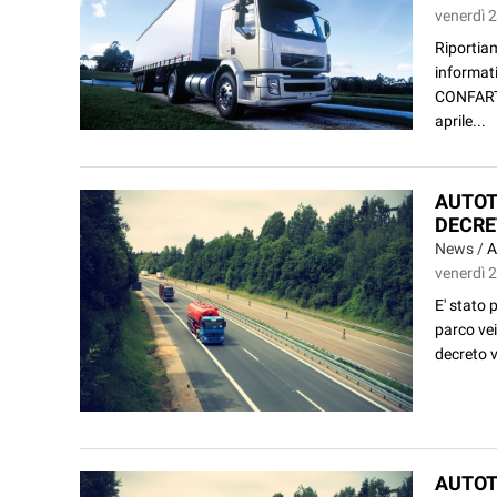
venerdì 2
Riportiam
informati
CONFARTI
aprile...
AUTOT
DECRET
News /
A
venerdì 2
E' stato 
parco vei
decreto v
AUTOT