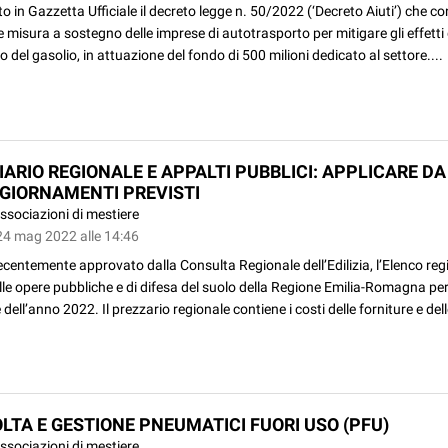
o in Gazzetta Ufficiale il decreto legge n. 50/2022 (‘Decreto Aiuti’) che co
e misura a sostegno delle imprese di autotrasporto per mitigare gli effetti 
o del gasolio, in attuazione del fondo di 500 milioni dedicato al settore....
IARIO REGIONALE E APPALTI PUBBLICI: APPLICARE DA
GGIORNAMENTI PREVISTI
ssociazioni di mestiere
24 mag 2022 alle 14:46
ecentemente approvato dalla Consulta Regionale dell’Edilizia, l’Elenco reg
lle opere pubbliche e di difesa del suolo della Regione Emilia-Romagna per
dell’anno 2022. Il prezzario regionale contiene i costi delle forniture e dell
LTA E GESTIONE PNEUMATICI FUORI USO (PFU)
ssociazioni di mestiere