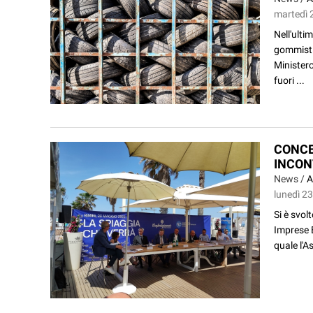
martedì 
Nell'ulti
gommisti 
Ministero
fuori ...
CONCE
INCON
News /
A
lunedì 2
Si è svol
Imprese B
quale l'A