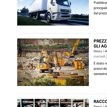
Pubblicat
principal
dal prezz
PREZZ
GLI A
News /
A
martedì 
È stato r
prezzi de
semestre 
RACCO
News /
A