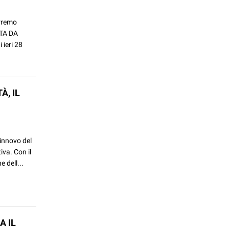
erremo
ATA DA
ieri 28
À, IL
rinnovo del
iva. Con il
 dell...
A IL