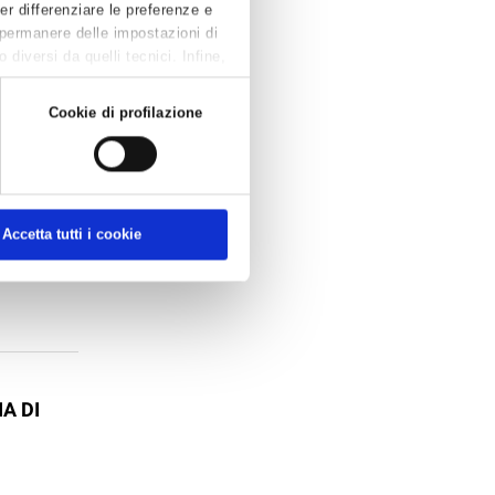
Per differenziare le preferenze e
 permanere delle impostazioni di
diversi da quelli tecnici. Infine,
ONTAGIO
Cookie di profilazione
ee guida per
ino al 31
Accetta tutti i cookie
A DI