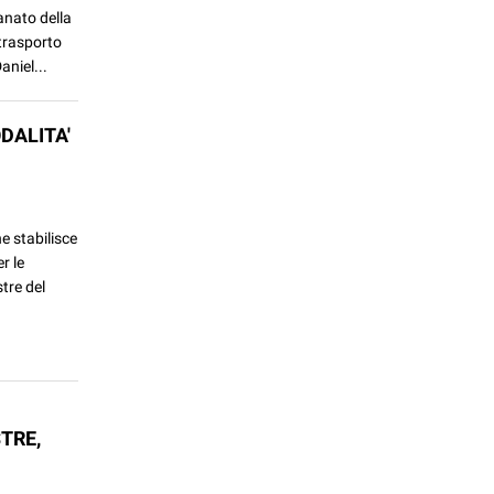
anato della
otrasporto
aniel...
DALITA'
he stabilisce
r le
tre del
TRE,