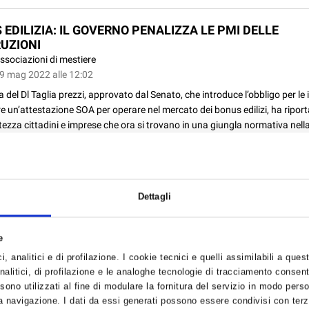
 EDILIZIA: IL GOVERNO PENALIZZA LE PMI DELLE
UZIONI
ssociazioni di mestiere
19 mag 2022 alle 12:02
 del Dl Taglia prezzi, approvato dal Senato, che introduce l’obbligo per le
 un’attestazione SOA per operare nel mercato dei bonus edilizi, ha ripor
rtezza cittadini e imprese che ora si trovano in una giungla normativa nell
..
Dettagli
ATTI PUBBLICI: ENTRO IL 27 MAGGIO 2022 LA RICHIE
MPENSAZIONE DEI PREZZI
ssociazioni di mestiere
e
13 mag 2022 alle 15:10
, analitici e di profilazione. I cookie tecnici e quelli assimilabili a ques
o pomeriggio del 12 maggio è stato pubblicato (GU Serie Generale n.110 d
alitici, di profilazione e le analoghe tecnologie di tracciamento consent
22) il decreto 4 aprile 2022, 'Rilevazione delle variazioni percentuali, in 
 sono utilizzati al fine di modulare la fornitura del servizio in modo pers
ne, superiori all'8 per cento, verificatesi nel secondo semestre dell'anno 2
 navigazione. I dati da essi generati possono essere condivisi con terze