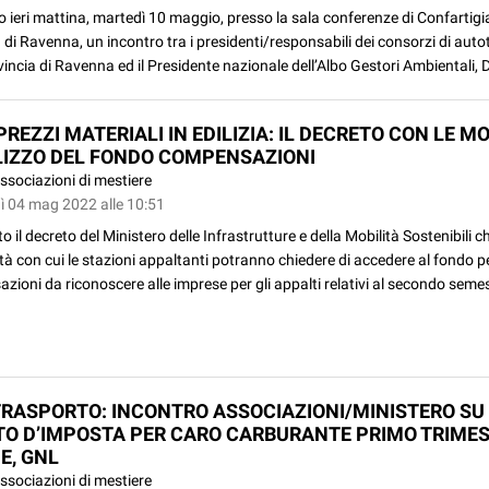
to ieri mattina, martedì 10 maggio, presso la sala conferenze di Confartigi
 di Ravenna, un incontro tra i presidenti/responsabili dei consorzi di aut
vincia di Ravenna ed il Presidente nazionale dell’Albo Gestori Ambientali, D
REZZI MATERIALI IN EDILIZIA: IL DECRETO CON LE MO
ILIZZO DEL FONDO COMPENSAZIONI
ssociazioni di mestiere
ì 04 mag 2022 alle 10:51
o il decreto del Ministero delle Infrastrutture e della Mobilità Sostenibili c
tà con cui le stazioni appaltanti potranno chiedere di accedere al fondo pe
ioni da riconoscere alle imprese per gli appalti relativi al secondo semes
RASPORTO: INCONTRO ASSOCIAZIONI/MINISTERO SU
TO D’IMPOSTA PER CARO CARBURANTE PRIMO TRIMES
E, GNL
ssociazioni di mestiere