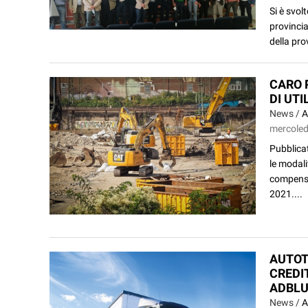
Si è svol
provincia
della pro
CARO P
DI UT
News /
A
mercoled
Pubblicat
le modali
compensaz
2021....
AUTOT
CREDI
ADBLU
News /
A