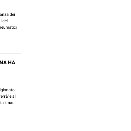
tanza dei
i del
pneumatici
GNA HA
tigianato
rrà' e al
 a i mas...