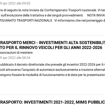
9 apr 2022 alle 09:05
o di seguito la nota inviata da Confartigianato Trasporti nazionale. Vi t
 sull’evoluzione della trattativa e dei singoli provvedimenti. NOTA INVI
GIANATO TRASPORTI NAZIONALE Vi informiamo che nel pomeriggio di 
RASPORTO MERCI - INVESTIMENTI ALTA SOSTENIBILIT
O PER IL RINNOVO VEICOLI PER GLI ANNI 2022-2026
ssociazioni di mestiere
9 apr 2022 alle 08:34
pubblicato il decreto direttoriale che prevede gli incentivi 2022-2026 per il 
coli attraverso l’acquisto di automezzi esclusivamente a trazione alternat
engono fissate le modalità di funzionamento e le date per la presentazione
RASPORTO: INVESTIMENTI 2021-2022, MIMS PUBBLIC