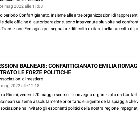
24 mag 2022 alle 11:08
mo periodo Confartigianato, insieme alle altre organizzazioni di rappresen
e delle officine di autoriparazione, sono intervenute più volte nei confront
 Transizione Ecologica per segnalare difficoltà e ritardi nella raccolta di 
SSIONI BALNEARI: CONFARTIGIANATO EMILIA ROMA
TRATO LE FORZE POLITICHE
ssociazioni di mestiere
3 mag 2022 alle 12:18
to a Rimini, venerdì 20 maggio scorso, il convegno organizzato da Confar
alneari sul tema assolutamente prioritario e urgente de 'la spiaggia che ve
ssociazione ha invitato gli esponenti politici della nostra regione impegnati