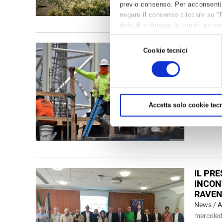
singoli pr
previo consenso. Per acconsentire 
negare il consenso cliccare su "
default e dunque la continuazione
per avere maggiori informazioni,
Selezione
COVID
Cookie tecnici
del
NEI CA
consenso
News /
A
venerdì 
Con un'O
la preven
Accetta solo cookie tecn
dicembre
IL PR
INCON
RAVE
News /
A
mercoled