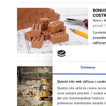
BONUS
COSTR
News /
A
giovedì 
'La norma
possedere
nell’ince
hanno di.
Consenso
CONTR
LA CO
News /
A
Questo sito web utilizza i cooki
venerdì 
Questo sito utilizza cookie tecnici
Nel tard
sono sempre presenti. I cookie an
maggio 20
del sito monitorandone l'utilizzo:
diminuzio
preferenze manifestate durante la