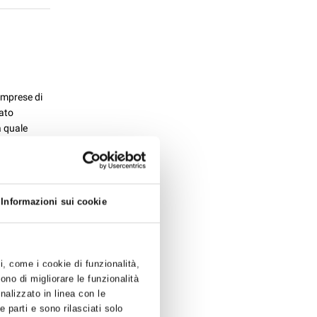
 imprese di
tato
a quale
Informazioni sui cookie
STA PER
ti, come i cookie di funzionalità,
el 12
ono di migliorare le funzionalità
aumento o in
onalizzato in linea con le
021, dei
 parti e sono rilasciati solo