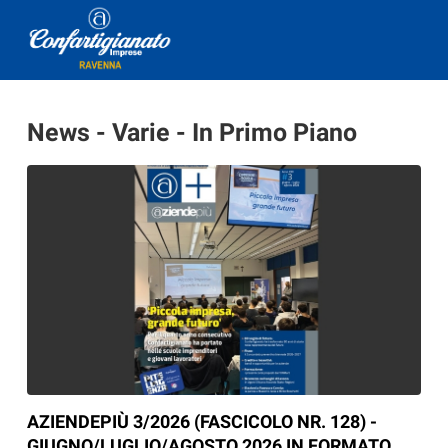
News - Varie - In Primo Piano
AZIENDEPIÙ 3/2026 (FASCICOLO NR. 128) -
GIUGNO/LUGLIO/AGOSTO 2026 IN FORMATO