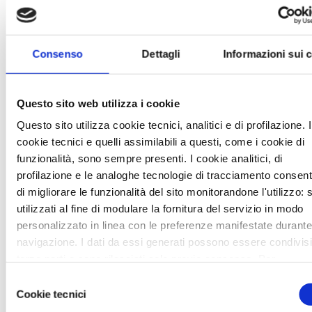
Consenso
Dettagli
Informazioni sui 
Questo sito web utilizza i cookie
Questo sito utilizza cookie tecnici, analitici e di profilazione. I
cookie tecnici e quelli assimilabili a questi, come i cookie di
funzionalità, sono sempre presenti. I cookie analitici, di
profilazione e le analoghe tecnologie di tracciamento consen
di migliorare le funzionalità del sito monitorandone l'utilizzo:
utilizzati al fine di modulare la fornitura del servizio in modo
personalizzato in linea con le preferenze manifestate durante
navigazione. I dati da essi generati possono essere condivis
NUOVA ORDINANZA REGIONALE: DAL 23
terze parti e sono rilasciati solo previo consenso. Per
APRILE CADONO ALCUNE LIMITAZIONI
acconsentire all'utilizzo di tutti questi cookie cliccare su "Acc
Selezione
News /
Varie
tutti i cookie". Per differenziare le preferenze e negare il co
Cookie tecnici
del
mercoledì 22 apr 2020
cliccare su "Personalizza cookie". Cliccare su "Usa solo coo