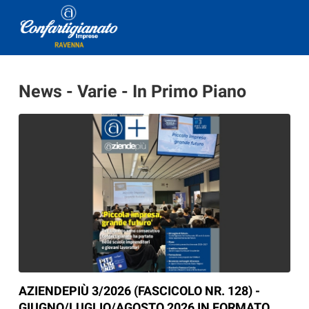
News - Varie - In Primo Piano
AZIENDEPIÙ 3/2026 (FASCICOLO NR. 128) -
GIUGNO/LUGLIO/AGOSTO 2026 IN FORMATO