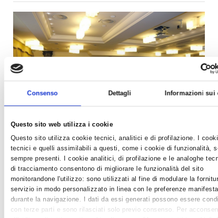
Consenso
Dettagli
Informazioni sui
Questo sito web utilizza i cookie
Questo sito utilizza cookie tecnici, analitici e di profilazione. I cook
tecnici e quelli assimilabili a questi, come i cookie di funzionalità, 
CONCLUSO IL XVI CONGRESSO PROVINCIALE DI
sempre presenti. I cookie analitici, di profilazione e le analoghe tec
CONFARTIGIANATO
di tracciamento consentono di migliorare le funzionalità del sito
News /
Varie
monitorandone l'utilizzo: sono utilizzati al fine di modulare la fornitu
lunedì 10 ott 2016
servizio in modo personalizzato in linea con le preferenze manifesta
Sabato 8 ottobre, presso il Palace Hotel di Milano Marittima, si è
durante la navigazione. I dati da essi generati possono essere condi
svolto l'appuntamento conclusivo dei lavori del XVI Congresso
con terze parti e sono rilasciati solo previo consenso. Per acconsen