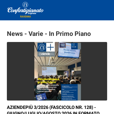
News - Varie - In Primo Piano
AZIENDEPIÙ 3/2026 (FASCICOLO NR. 128) -
GIUGNO/LUGLIO/AGOSTO 2026 IN FORMATO