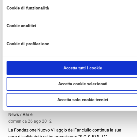
tracciamento diversi da quelli tecnici. Infine, per avere maggiori inf
Cookie di funzionalità
leggere la
Cookie policy.
Cookie analitici
Cookie di profilazione
Accetta tutti i cookie
Accetta cookie selezionati
SABATO 1 SETTEMBRE CONCERTO DI
Accetta solo cookie tecnici
SOLIDARIETA' S.O.S. EMILIA
News /
Varie
domenica 26 ago 2012
La Fondazione Nuovo Villaggio del Fanciullo continua la sua
gara di solidarietà ed ha organizzato “S.O.S. EMILIA”,