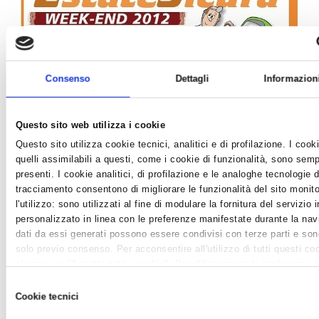
Consenso
Dettagli
Informazion
SI CONCLUDE QUESTO W-E IL SERVIZIO DI
Questo sito web utilizza i cookie
EMERGENZA PER AUTOMOBILISTI 'ESTATE
Questo sito utilizza cookie tecnici, analitici e di profilazione. I cook
SICURA 2012'
quelli assimilabili a questi, come i cookie di funzionalità, sono sem
News /
Varie
presenti. I cookie analitici, di profilazione e le analoghe tecnologie d
domenica 26 ago 2012
tracciamento consentono di migliorare le funzionalità del sito monit
l'utilizzo: sono utilizzati al fine di modulare la fornitura del servizio
Si conclude, con il primo week end di settembre, l'edizione 2012
personalizzato in linea con le preferenze manifestate durante la nav
del Servizio di Emergenza Estivo per automobilisti 'Estate
dati da essi generati possono essere condivisi con terze parti e sono
Sicura'. Sono già oltre 150 gli interventi richiesti alle officine che
solo previo consenso. Per acconsentire all'utilizzo di tutti questi co
hanno svolto i propri turni dall'inizio di giugno, interventi che nel
cliccare su "Accetta tutti i cookie". Per differenziare le preferenze e
90% dei casi hanno permes...
consenso cliccare su "Personalizza cookie". Cliccare su "Usa solo 
Selezione
tecnici" comporta il permanere delle impostazioni di default e dunqu
Cookie tecnici
del
continuazione della navigazione in assenza di cookie o altri strument
consenso