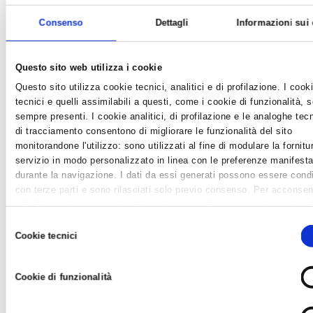
Consenso
Dettagli
Informazioni sui
Questo sito web utilizza i cookie
Questo sito utilizza cookie tecnici, analitici e di profilazione. I cook
tecnici e quelli assimilabili a questi, come i cookie di funzionalità, 
sempre presenti. I cookie analitici, di profilazione e le analoghe tec
di tracciamento consentono di migliorare le funzionalità del sito
monitorandone l'utilizzo: sono utilizzati al fine di modulare la fornitu
GIOVEDI 16 MARZO 2017 A LUGO: PAOLO
servizio in modo personalizzato in linea con le preferenze manifesta
CREPET E 'LA TRAPPOLA DIGITALE'
durante la navigazione. I dati da essi generati possono essere condi
con terze parti e sono rilasciati solo previo consenso. Per acconsen
News /
Varie
all'utilizzo di tutti questi cookie cliccare su "Accetta tutti i cookie".
martedì 28 feb 2017
differenziare le preferenze e negare il consenso cliccare su "Person
Selezione
Ritornano le conferenze del ciclo “Dialoghi e riflessioni con la
cookie". Cliccare su "Usa solo cookie tecnici" comporta il permaner
Cookie tecnici
del
famiglia e la società”, gli incontri tenuti dal noto psichiatra
impostazioni di default e dunque la continuazione della navigazione 
consenso
Paolo Crepet sui temi della genitorialità e del rapporto genitori-
assenza di cookie o altri strumenti di tracciamento diversi da
figli, che la Confartigianato della Provincia di Ravenna e la
Cookie di funzionalità
quelli tecnici. Infine, per avere maggiori informazioni, leggere la
Coo
Fondazione Cassa ...
policy.