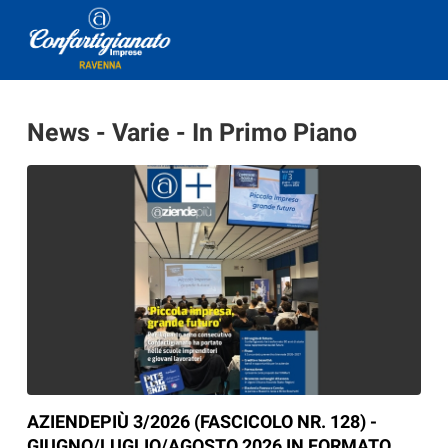
News - Varie - In Primo Piano
AZIENDEPIÙ 3/2026 (FASCICOLO NR. 128) -
GIUGNO/LUGLIO/AGOSTO 2026 IN FORMATO