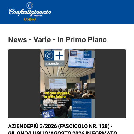
News - Varie - In Primo Piano
AZIENDEPIÙ 3/2026 (FASCICOLO NR. 128) -
GIUGNO/LUGLIO/AGOSTO 2026 IN FORMATO