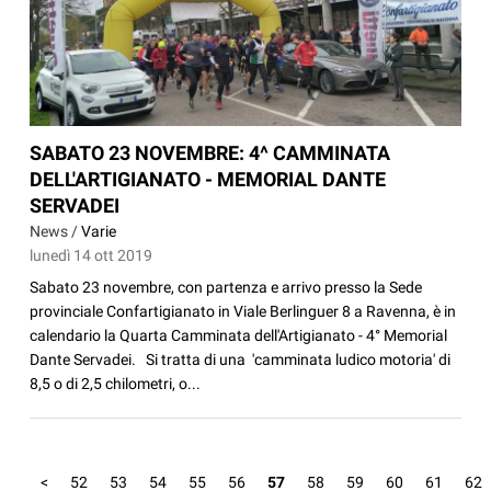
SABATO 23 NOVEMBRE: 4^ CAMMINATA
DELL'ARTIGIANATO - MEMORIAL DANTE
SERVADEI
News /
Varie
lunedì 14 ott 2019
Sabato 23 novembre, con partenza e arrivo presso la Sede
provinciale Confartigianato in Viale Berlinguer 8 a Ravenna, è in
calendario la Quarta Camminata dell'Artigianato - 4° Memorial
Dante Servadei. Si tratta di una 'camminata ludico motoria' di
8,5 o di 2,5 chilometri, o...
<
52
53
54
55
56
57
58
59
60
61
62