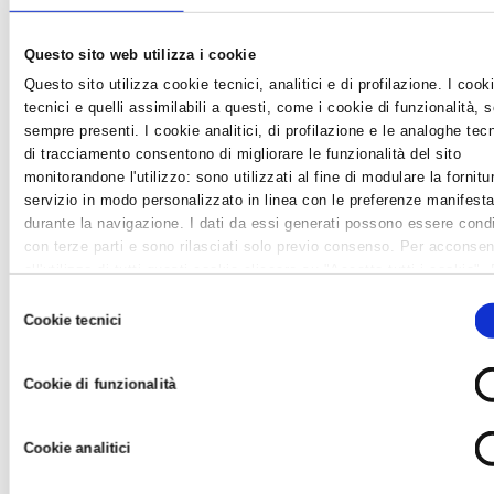
RAVEGNANA: DELIBERA COMPENSATIVA E' UN
Questo sito web utilizza i cookie
GIUSTO SEGNALE DI ATTENZIONE
Questo sito utilizza cookie tecnici, analitici e di profilazione. I cook
News /
Varie
tecnici e quelli assimilabili a questi, come i cookie di funzionalità, 
giovedì 28 nov 2019
sempre presenti. I cookie analitici, di profilazione e le analoghe tec
di tracciamento consentono di migliorare le funzionalità del sito
Il Comune di Ravenna ha approvato lo sgravio da alcuni tributi
monitorandone l'utilizzo: sono utilizzati al fine di modulare la fornitu
comunali per l’anno 2019 per gli esercizi commerciali,
servizio in modo personalizzato in linea con le preferenze manifesta
artigianali, pubblici esercizi, turistici e ricettivi ubicati nel tratto
durante la navigazione. I dati da essi generati possono essere condi
di via Ravegnana, compreso tra ponte Assi di Ravenna e la
con terze parti e sono rilasciati solo previo consenso. Per acconsen
frazione di Coccolia. Si tratta di imprese ch...
all'utilizzo di tutti questi cookie cliccare su "Accetta tutti i cookie".
differenziare le preferenze e negare il consenso cliccare su "Person
Selezione
cookie". Cliccare su "Usa solo cookie tecnici" comporta il permaner
Cookie tecnici
del
impostazioni di default e dunque la continuazione della navigazione 
consenso
assenza di cookie o altri strumenti di tracciamento diversi da
Cookie di funzionalità
quelli tecnici. Infine, per avere maggiori informazioni, leggere la
Coo
policy.
Cookie analitici