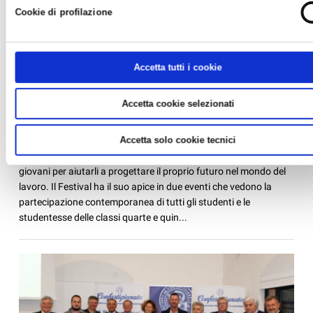
Cookie di profilazione
Accetta tutti i cookie
FESTIVAL DELL’ORIENTAMENTO: SVOLTA LA
PRIMA GIORNATA A RAVENNA
Accetta cookie selezionati
News /
Varie
venerdì 15 nov 2019
Accetta solo cookie tecnici
Il Festival dell’Orientamento è una manifestazione dedicata ai
giovani per aiutarli a progettare il proprio futuro nel mondo del
lavoro. Il Festival ha il suo apice in due eventi che vedono la
partecipazione contemporanea di tutti gli studenti e le
studentesse delle classi quarte e quin...