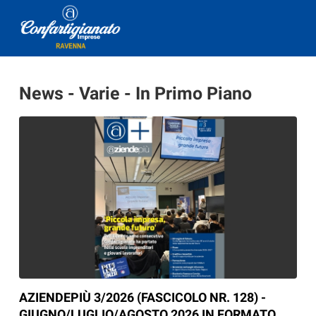
News - Varie - In Primo Piano
AZIENDEPIÙ 3/2026 (FASCICOLO NR. 128) -
GIUGNO/LUGLIO/AGOSTO 2026 IN FORMATO