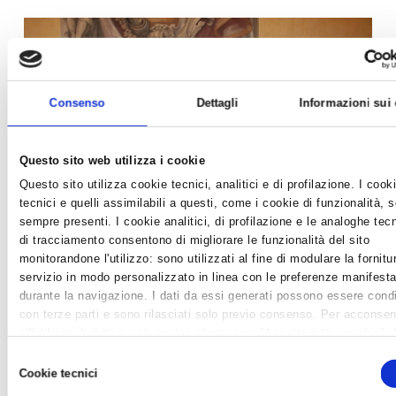
Consenso
Dettagli
Informazioni sui
Questo sito web utilizza i cookie
Questo sito utilizza cookie tecnici, analitici e di profilazione. I cook
tecnici e quelli assimilabili a questi, come i cookie di funzionalità, 
sempre presenti. I cookie analitici, di profilazione e le analoghe tec
di tracciamento consentono di migliorare le funzionalità del sito
monitorandone l'utilizzo: sono utilizzati al fine di modulare la fornitu
servizio in modo personalizzato in linea con le preferenze manifesta
durante la navigazione. I dati da essi generati possono essere condi
con terze parti e sono rilasciati solo previo consenso. Per acconsen
PREMIATI I PROTAGONISTI DELLO SVILUPPO
all'utilizzo di tutti questi cookie cliccare su "Accetta tutti i cookie".
2016
differenziare le preferenze e negare il consenso cliccare su "Person
Selezione
News /
Varie
cookie". Cliccare su "Usa solo cookie tecnici" comporta il permaner
Cookie tecnici
del
impostazioni di default e dunque la continuazione della navigazione 
venerdì 18 nov 2016