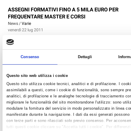
ASSEGNI FORMATIVI FINO A 5 MILA EURO PER
FREQUENTARE MASTER E CORSI
News /
Varie
venerdì 22 lug 2011
La Regione Emilia-Romagna rende disponibile 1 milione di euro
del Fondo Sociale Europeo destinato all’erogazione di assegni
formativi, fino a 5 mila euro, per frequentare master e corsi,
Consenso
Dettagli
Inform
anche in altre regioni italiane. Sul sito
www.altaformazioneinrete.it è pubblicato il Catalogo Inter...
Questo sito web utilizza i cookie
Questo sito utilizza cookie tecnici, analitici e di profilazione. I cooki
assimilabili a questi, come i cookie di funzionalità, sono sempre pre
analitici, di profilazione e le analoghe tecnologie di tracciamento c
migliorare le funzionalità del sito monitorandone l'utilizzo: sono utiliz
modulare la fornitura del servizio in modo personalizzato in linea co
manifestate durante la navigazione. I dati da essi generati possono
con terze parti e sono rilasciati solo previo consenso. Per acconsentir
tutti questi cookie cliccare su "Accetta tutti i cookie". Per differenz