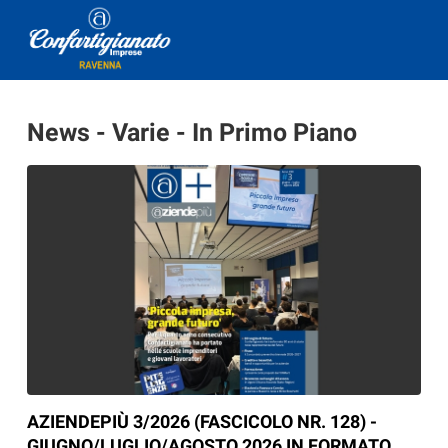
News - Varie - In Primo Piano
AZIENDEPIÙ 3/2026 (FASCICOLO NR. 128) -
GIUGNO/LUGLIO/AGOSTO 2026 IN FORMATO