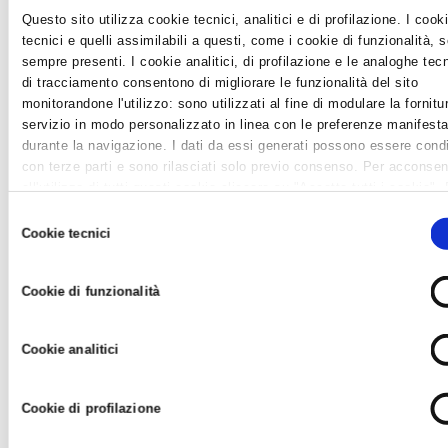
Questo sito utilizza cookie tecnici, analitici e di profilazione. I cook
tecnici e quelli assimilabili a questi, come i cookie di funzionalità, 
sempre presenti. I cookie analitici, di profilazione e le analoghe tec
di tracciamento consentono di migliorare le funzionalità del sito
monitorandone l'utilizzo: sono utilizzati al fine di modulare la fornitu
servizio in modo personalizzato in linea con le preferenze manifesta
durante la navigazione. I dati da essi generati possono essere condi
con terze parti e sono rilasciati solo previo consenso. Per acconsen
all'utilizzo di tutti questi cookie cliccare su "Accetta tutti i cookie".
differenziare le preferenze e negare il consenso cliccare su "Person
Selezione
cookie". Cliccare su "Usa solo cookie tecnici" comporta il permaner
Cookie tecnici
del
impostazioni di default e dunque la continuazione della navigazione 
consenso
assenza di cookie o altri strumenti di tracciamento diversi da
#SIAMORIPARTITIINSIEME: IL NUOVO NUMERO
Cookie di funzionalità
quelli tecnici. Infine, per avere maggiori informazioni, leggere la
Coo
DI AZIENDEPIU' DISPONIBILE IN PDF PER IL
policy.
DOWNLOAD
Cookie analitici
News /
Varie
martedì 30 giu 2020
Cookie di profilazione
Dopo una pausa di alcuni mesi dovuta alla pandemia, che
abbiamo affrontato aumentando a dismisura la comunicazione