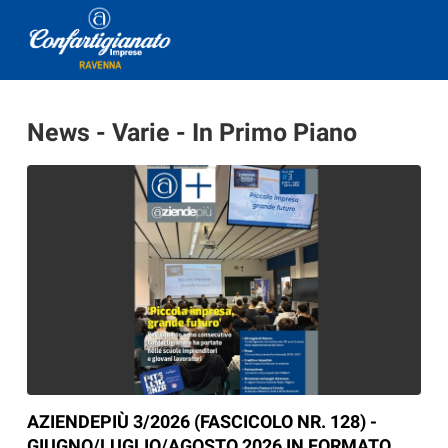
News - Varie - In Primo Piano
AZIENDEPIÙ 3/2026 (FASCICOLO NR. 128) -
GIUGNO/LUGLIO/AGOSTO 2026 IN FORMATO