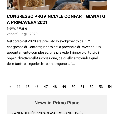
CONGRESSO PROVINCIALE CONFARTIGIANATO
A PRIMAVERA 2021
News /
Varie
venerdì 12 giu 2020
Nel corso del 2020 era previsto lo svolgimento del 17°
congresso di Confartigianato della provincia di Ravenna. Un
appuntamento complesso, che prevede il rinnovo di tutti gli
organi direttivi dell’Associazione, da quelli territoriali a quelli
delle tante categorie che compongono la ‘...
<
44
45
46
47
48
49
50
51
52
53
54
News in Primo Piano
- AZIENDEPIÙ 3/2026 (FASCICOLO NR. 128) -