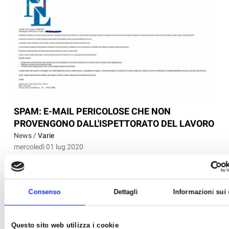
SPAM: E-MAIL PERICOLOSE CHE NON
PROVENGONO DALL'ISPETTORATO DEL LAVORO
News /
Varie
mercoledì 01 lug 2020
Segnaliamo un nuovo attacco spam, con invio di messaggi di
posta elettronica alle aziende, legato all’emergenza sanitaria
covid-19. Nella mail incriminata, il mittente si spaccia per essere
Consenso
Dettagli
Informazioni sui
l’Ispettorato del Lavoro, e nel messaggio include un allegato in
formato compresso .zip con...
Questo sito web utilizza i cookie