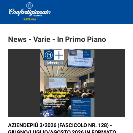
News - Varie - In Primo Piano
AZIENDEPIÙ 3/2026 (FASCICOLO NR. 128) -
GIUGNO/LUGLIO/AGOSTO 2026 IN FORMATO