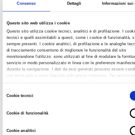
Consenso
Dettagli
Informazioni sui
Questo sito web utilizza i cookie
Questo sito utilizza cookie tecnici, analitici e di profilazione. I cook
tecnici e quelli assimilabili a questi, come i cookie di funzionalità, 
sempre presenti. I cookie analitici, di profilazione e le analoghe tec
di tracciamento consentono di migliorare le funzionalità del sito
monitorandone l'utilizzo: sono utilizzati al fine di modulare la fornitu
servizio in modo personalizzato in linea con le preferenze manifesta
UN PROTOCOLLO D'INTESA REGIONALE PER LO
durante la navigazione. I dati da essi generati possono essere condi
con terze parti e sono rilasciati solo previo consenso. Per acconsen
SVILUPPO DELLE COMUNITA' ENERGETICHE
all'utilizzo di tutti questi cookie cliccare su "Accetta tutti i cookie".
RINNOVABILI
differenziare le preferenze e negare il consenso cliccare su "Person
Selezione
News /
Varie
cookie". Cliccare su "Usa solo cookie tecnici" comporta il permaner
Cookie tecnici
del
martedì 14 mar 2023 alle 16:24
impostazioni di default e dunque la continuazione della navigazione 
consenso
E' stato siglato, lunedì 13 marzo scorso presso la Sede della
assenza di cookie o altri strumenti di tracciamento diversi da
Cookie di funzionalità
Regione Emilia Romagna, il Protocollo d’intesa per Sviluppare le
quelli tecnici. Infine, per avere maggiori informazioni, leggere la
Coo
policy.
Comunità energetiche rinnovabili (CER) sul territorio....
Cookie analitici