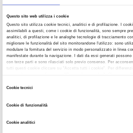
Questo sito web utilizza i cookie
Questo sito utilizza cookie tecnici, analitici e di profilazione. I cooki
assimilabili a questi, come i cookie di funzionalità, sono sempre pre
analitici, di profilazione e le analoghe tecnologie di tracciamento c
migliorare le funzionalità del sito monitorandone l'utilizzo: sono utiliz
modulare la fornitura del servizio in modo personalizzato in linea co
manifestate durante la navigazione. I dati da essi generati possono
CORSI BIENNALI PER TECNICO SUPERIORE ITS
con terze parti e sono rilasciati solo previo consenso. Per acconsentir
TEC: RIAPERTI TERMINI PER ISCRIZIONI
tutti questi cookie cliccare su "Accetta tutti i cookie". Per differenz
News /
Formazione
negare il consenso cliccare su "Personalizza cookie". Cliccare su 
giovedì 10 nov 2022 alle 14:41
tecnici" comporta il permanere delle impostazioni di default e dunqu
Selezione
della navigazione in assenza di cookie o altri strumenti di tracciame
Sono riaperti, fino al 21 novembre, i termini per le iscrizioni ai
Cookie tecnici
del
quelli tecnici. Infine, per avere maggiori informazioni, leggere la
Coo
corsi di formazione superiore della Fondazione ITS TEC....
consenso
Cookie di funzionalità
Cookie analitici