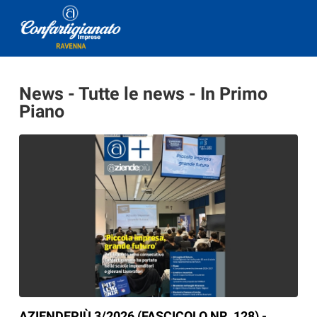
News - Tutte le news - In Primo
Piano
AZIENDEPIÙ 3/2026 (FASCICOLO NR. 128) -