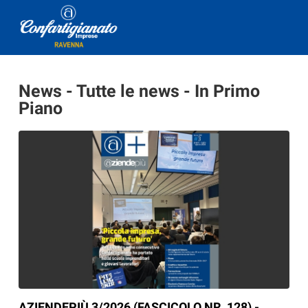
News - Tutte le news - In Primo
Piano
AZIENDEPIÙ 3/2026 (FASCICOLO NR. 128) -