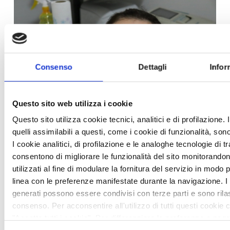
Consenso
Dettagli
Infor
Questo sito web utilizza i cookie
Questo sito utilizza cookie tecnici, analitici e di profilazione. 
quelli assimilabili a questi, come i cookie di funzionalità, so
I cookie analitici, di profilazione e le analoghe tecnologie di 
SAN.ARTI.: INDENNITÀ STRAORDINARIA PER I
consentono di migliorare le funzionalità del sito monitorandone
TITOLARI DI AZIENDE CONTAGIATI DAL COVID-
utilizzati al fine di modulare la fornitura del servizio in modo 
19
linea con le preferenze manifestate durante la navigazione. I 
News /
Patronato INAPA
generati possono essere condivisi con terze parti e sono rilas
mercoledì 16 dic 2020
consenso. Per acconsentire all'utilizzo di tutti questi cookie 
A fronte dell’attuale emergenza sanitaria San.Arti. ha previsto
"Accetta tutti i cookie". Per differenziare le preferenze e neg
l’erogazione di specifiche prestazioni anche a beneficio dei