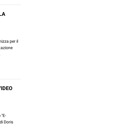
LA
zza per il
utazione
.
VIDEO
 "E-
di Doris