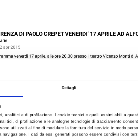
RENZA DI PAOLO CREPET VENERDI’ 17 APRILE AD ALF
arie
02 apr 2015
ramma venerdì 17 aprile, alle ore 20.30 presso il teatro Vicenzo Monti di A
renza del prof. Paolo Crepet sul tema “Il coraggio di educare”. È la prim
iclo di conferenze “Dialoghi e riflessioni con la fami...
Dettagli
e
, analitici e di profilazione. I cookie tecnici e quelli assimilabili a ques
alitici, di profilazione e le analoghe tecnologie di tracciamento consent
OTECNICI: AUDIZIONE ALLA CAMERA IN MATERIA DI
 sono utilizzati al fine di modulare la fornitura del servizio in modo pers
IZIO ABUSIVO (25 MARZO 2015)
 navigazione. I dati da essi generati possono essere condivisi con terze
ssociazioni di mestiere