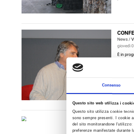
CONFE
News /
V
giovedì 
È in prog
una confe
secondo c
Consenso
Questo sito web utilizza i cooki
Questo sito utilizza cookie tecnici
sono sempre presenti. I cookie an
ODONT
del sito monitorandone l'utilizzo:
ESERC
preferenze manifestate durante la
News /
A