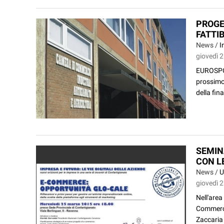
PROGE
FATTI
News /
I
giovedì 
EUROSPOR
prossimo 
della fin
SEMIN
CON L
News /
U
giovedì 
Nell'area
Commerce
Zaccaria 