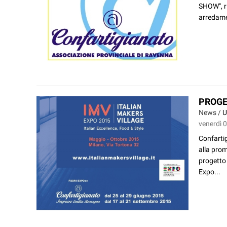
SHOW", ri
arredamen
PROGE
News /
U
venerdì 
Confartig
alla prom
progetto 
Expo...