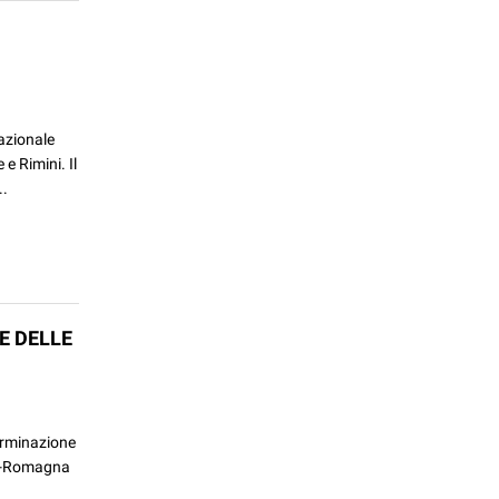
-
nazionale
e Rimini. Il
..
E DELLE
terminazione
lia-Romagna