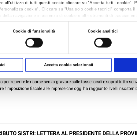
all'utilizzo di tutti questi cookie cliccare su "Accetta tutti i cookie". 
ì 01 apr 2015
Personalizza cookie". Cliccare su "Usa solo cookie tecnici" comporta il
ta il 25 marzo l'audizione congiunta di Confartigianato Odontotecnici e Cn
 della navigazione in assenza di cookie o altri strumenti di tracciamento 
 II Commissione Giustizia della Camera dei Deputati sull' all’A.C. 2281 "Mo
 leggere la
Cookie policy.
348, 589 e 590 del codice penale, agli articoli 123 e 141 del testo unico delle
Cookie di funzionalità
Cookie analitici
: SI’ ALLA IMPOSTA DI SOGGIORNO SE PUO’ SERVIRE 
TARE L’IMPOSIZIONE FISCALE ALLE IMPRESE
fficio sindacale
ici
Accetta cookie selezionati
0 mar 2015
ianato si riconosce favorevole all’introduzione dell’imposta di soggiorn
 per reperire le risorse senza gravare sulle tasse locali e soprattutto sen
 l’imposizione fiscale alle imprese che oggi ha raggiunto livelli insostenib
IBUTO SISTRI: LETTERA AL PRESIDENTE DELLA PROV