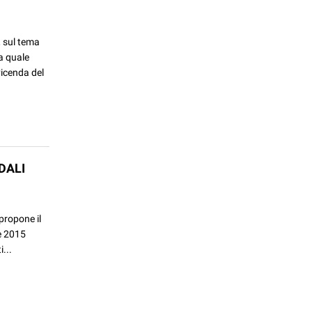
, sul tema
la quale
vicenda del
DALI
propone il
le 2015
...