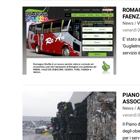
ROMAG
FAENZ
News /
V
venerdì 
E' stato 
'Guglielm
servizio 
PIANO
ASSOC
News /
A
venerdì 
Il Piano 
degli obi
per i serv