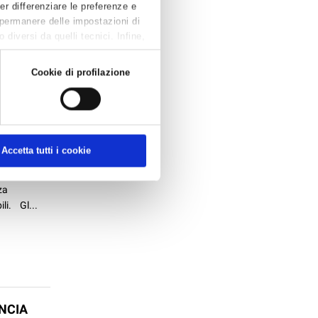
Per differenziare le preferenze e
 permanere delle impostazioni di
a Sno in
diversi da quelli tecnici. Infine,
difiche agli
 legg...
Cookie di profilazione
A NON
Accetta tutti i cookie
o come
za
ili. Gl...
INCIA