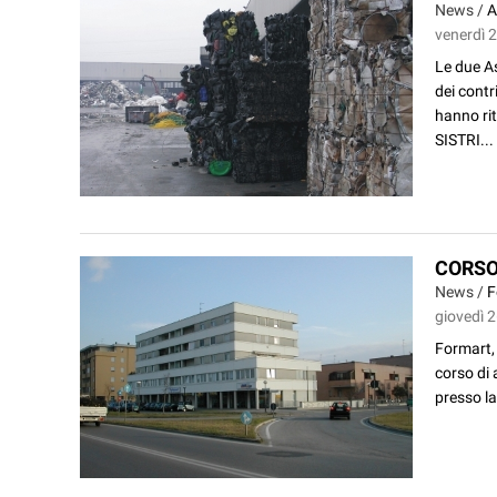
News /
A
venerdì 
Le due As
dei contr
hanno rit
SISTRI...
CORSO
News /
F
giovedì 
Formart, 
corso di 
presso la