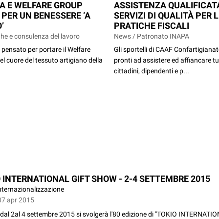
A E WELFARE GROUP
ASSISTENZA QUALIFICAT
 PER UN BENESSERE ‘A
SERVIZI DI QUALITÀ PER 
’
PRATICHE FISCALI
he e consulenza del lavoro
News / Patronato INAPA
pensato per portare il Welfare
Gli sportelli di CAAF Confartigiana
el cuore del tessuto artigiano della
pronti ad assistere ed affiancare tut
cittadini, dipendenti e p...
 INTERNATIONAL GIFT SHOW - 2-4 SETTEMBRE 2015
nternazionalizzazione
07 apr 2015
dal 2al 4 settembre 2015 si svolgerà l'80 edizione di "TOKIO INTERNATI