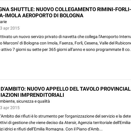
NA SHUTTLE: NUOVO COLLEGAMENTO RIMINI-FORLI
A-IMOLA AEROPORTO DI BOLOGNA
arie
03 apr 2015
attivato un nuovo servizo privato di navetta che collega l’Aeroporto Inter
o Marconi' di Bologna con Imola, Faenza, Forlì, Cesena, Valle del Rubicone 
è attivo 7 giorni su sette per 365 giorni all’anno e sono programmate 8 co.
 D'AMBITO: NUOVO APPELLO DEL TAVOLO PROVINCIAL
IAZIONI IMPRENDITORIALI
mbiente, sicurezza e qualità
03 apr 2015
d’Ambito dei rifiuti è lo strumento per l’organizzazione del servizio e la de
ettivi di gestione che viene deciso da Atersir, Agenzia territoriale dell'Emi
izi idrici e rifiuti dell’Emilia Romagna. Con il Piano d’Amb...