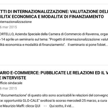
TTI DI INTERNAZIONALIZZAZIONE: VALUTAZIONE DEL
BILITA' ECONOMICA E MODALITA' DI FINANZIAMENTO
nternazionalizzazione
26 mar 2015
TELLO, Azienda Speciale della Camera di Commercio di Ravenna, organi
14 aprile un seminario sul tema: "Progetti di internazionalizzazione: val
alità economica e modalità di finanziamento". Il seminario si pone l’obiet..
ARIO E-COMMERCE: PUBBLICATE LE RELAZIONI ED IL 
E INTERVISTE
fficio sindacale
26 mar 2015
 "documentazione" di questo sito sono scaricabili le relazioni del convegno
: opportunità GLO-CALE" svoltosi lo scorso mercoledì 25 marzo, a cura 
e Maurizio Maffi: clicca QUI - - Qui sotto, il vid...