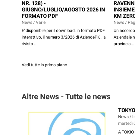
NR. 128) -
RAVENN
GIUGNO/LUGLIO/AGOSTO 2026 IN
INSIEME
FORMATO PDF
KM ZERO
News / Varie
News / Pag
E' disponibile per il download, in formato PDF
Un accordo 
interattivo, il numero 3/2026 di AziendePiù, la
Aziendale n
rivista ...
provincia...
Vedi tutte in primo piano
Altre News - Tutte le news
TOKYO
News /
I
martedì 
A TOKIO 