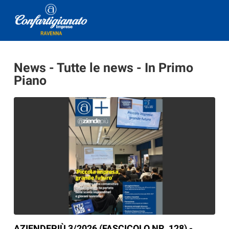
News - Tutte le news - In Primo
Piano
AZIENDEPIÙ 3/2026 (FASCICOLO NR. 128) -