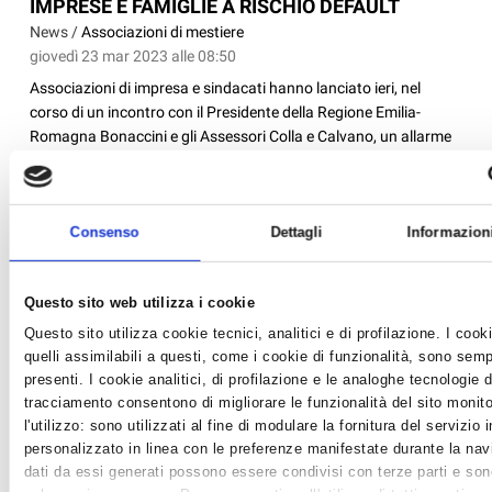
IMPRESE E FAMIGLIE A RISCHIO DEFAULT
News /
Associazioni di mestiere
giovedì 23 mar 2023 alle 08:50
Associazioni di impresa e sindacati hanno lanciato ieri, nel
corso di un incontro con il Presidente della Regione Emilia-
Romagna Bonaccini e gli Assessori Colla e Calvano, un allarme
sui 'crediti incagliati' legati al Superbonus....
Consenso
Dettagli
Informazion
Questo sito web utilizza i cookie
Questo sito utilizza cookie tecnici, analitici e di profilazione. I cook
quelli assimilabili a questi, come i cookie di funzionalità, sono sem
presenti. I cookie analitici, di profilazione e le analoghe tecnologie d
tracciamento consentono di migliorare le funzionalità del sito monit
l'utilizzo: sono utilizzati al fine di modulare la fornitura del servizio
personalizzato in linea con le preferenze manifestate durante la nav
dati da essi generati possono essere condivisi con terze parti e sono