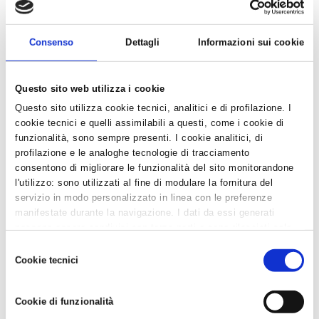
News /
Credito, bandi e incentivi
lunedì 15 giu 2026 alle 07:30
Il Servizio Credito e Incentivi di Confartigianato Imprese
Consenso
Dettagli
Informazioni sui cookie
Ravenna è a disposizione delle imprese del territorio...
Questo sito web utilizza i cookie
Questo sito utilizza cookie tecnici, analitici e di profilazione. I
cookie tecnici e quelli assimilabili a questi, come i cookie di
funzionalità, sono sempre presenti. I cookie analitici, di
profilazione e le analoghe tecnologie di tracciamento
consentono di migliorare le funzionalità del sito monitorandone
l'utilizzo: sono utilizzati al fine di modulare la fornitura del
servizio in modo personalizzato in linea con le preferenze
manifestate durante la navigazione. I dati da essi generati
possono essere condivisi con terze parti e sono rilasciati solo
previo consenso. Per acconsentire all'utilizzo di tutti questi
Selezione
cookie cliccare su "Accetta tutti i cookie". Per differenziare le
Cookie tecnici
del
preferenze e negare il consenso cliccare su "Personalizza
consenso
cookie". Cliccare su "Usa solo cookie tecnici" comporta il
AZIENDEPIÙ 3/2026 (FASCICOLO NR. 128) -
Cookie di funzionalità
permanere delle impostazioni di default e dunque la
GIUGNO/LUGLIO/AGOSTO 2026 IN FORMATO
continuazione della navigazione in assenza di cookie o altri