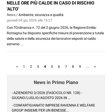
NELLE ORE PIÙ CALDE IN CASO DI RISCHIO
'ALTO'
News /
Ambiente, sicurezza e qualità
giovedì 04 giu 2026 alle 15:27
Con l’Ordinanza n. 72 del 3 giugno 2026, la Regione Emilia-
Romagna ha disposto specifiche misure di prevenzione a tutela
della salute e della sicurezza dei lavoratori esposti al caldo
estremo....
<
1
2
3
4
5
6
7
8
9
...
>
News in Primo Piano
- AZIENDEPIÙ 3/2026 (FASCICOLO NR. 128) -
GIUGNO/LUGLIO/AGOSTO 2026 IN ...
- CONFARTIGIANATO IMPRESE RAVENNA E WELFARE
GROUP INSIEME PER UN BENESSE...