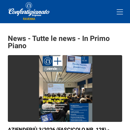
News - Tutte le news - In Primo
Piano
AZIENDEPIÙ 3/2026 (FASCICOLO NR. 128) -