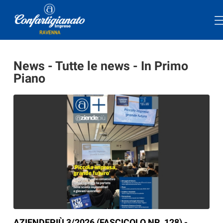
News - Tutte le news - In Primo
Piano
AZIENDEPIÙ 3/2026 (FASCICOLO NR. 128) -