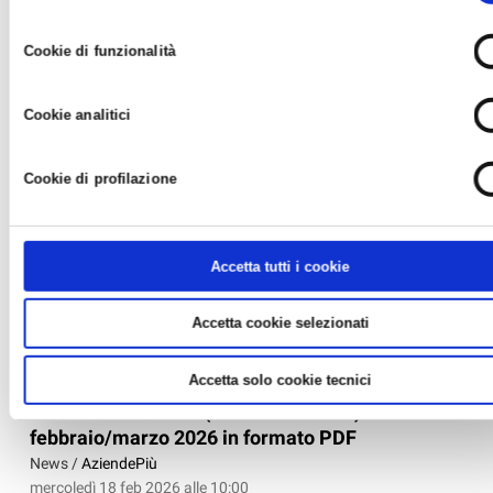
ELETTRONICI
impostazioni di default e dunque la continuazione della navigazione 
consenso
News /
Associazioni di mestiere
assenza di cookie o altri strumenti di tracciamento diversi da
Cookie di funzionalità
giovedì 19 feb 2026 alle 08:00
quelli tecnici. Infine, per avere maggiori informazioni, leggere la
Coo
policy.
Gli adempimenti degli installatori relativi alla infrastrutturazione
degli edifici per la banda larga ed ultra-larga...
Cookie analitici
Cookie di profilazione
Accetta tutti i cookie
Accetta cookie selezionati
Accetta solo cookie tecnici
AziendePiù 1/2026 (fascicolo nr. 126) -
febbraio/marzo 2026 in formato PDF
News /
AziendePiù
mercoledì 18 feb 2026 alle 10:00