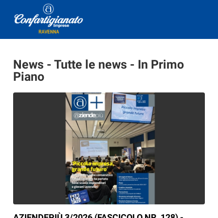
News - Tutte le news - In Primo
Piano
AZIENDEPIÙ 3/2026 (FASCICOLO NR. 128) -