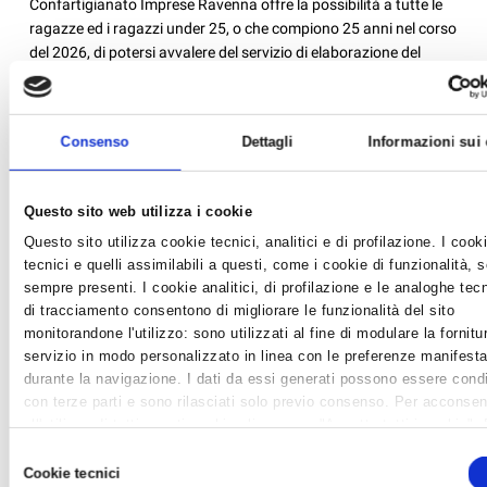
Confartigianato Imprese Ravenna offre la possibilità a tutte le
ragazze ed i ragazzi under 25, o che compiono 25 anni nel corso
del 2026, di potersi avvalere del servizio di elaborazione del
modello 730 a soli 25 €...
Consenso
Dettagli
Informazioni sui
Questo sito web utilizza i cookie
Questo sito utilizza cookie tecnici, analitici e di profilazione. I cook
tecnici e quelli assimilabili a questi, come i cookie di funzionalità, 
sempre presenti. I cookie analitici, di profilazione e le analoghe tec
di tracciamento consentono di migliorare le funzionalità del sito
monitorandone l'utilizzo: sono utilizzati al fine di modulare la fornitu
servizio in modo personalizzato in linea con le preferenze manifesta
durante la navigazione. I dati da essi generati possono essere condi
con terze parti e sono rilasciati solo previo consenso. Per acconsen
all'utilizzo di tutti questi cookie cliccare su "Accetta tutti i cookie".
differenziare le preferenze e negare il consenso cliccare su "Person
Selezione
LUNEDI 2 MARZO WEBINAR CONFARTIGIANATO
cookie". Cliccare su "Usa solo cookie tecnici" comporta il permaner
Cookie tecnici
del