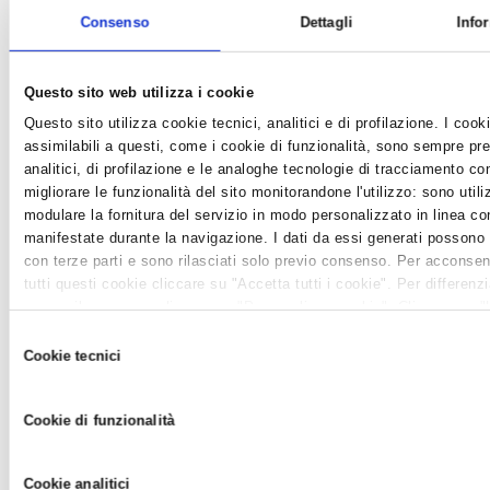
Consenso
Dettagli
Info
Questo sito web utilizza i cookie
Questo sito utilizza cookie tecnici, analitici e di profilazione. I cooki
assimilabili a questi, come i cookie di funzionalità, sono sempre pre
analitici, di profilazione e le analoghe tecnologie di tracciamento c
migliorare le funzionalità del sito monitorandone l'utilizzo: sono utiliz
modulare la fornitura del servizio in modo personalizzato in linea co
manifestate durante la navigazione. I dati da essi generati possono
con terze parti e sono rilasciati solo previo consenso. Per acconsentir
AziendePiù 6/2009 (fasc. 30) -
tutti questi cookie cliccare su "Accetta tutti i cookie". Per differenz
dicembre/gennaio
negare il consenso cliccare su "Personalizza cookie". Cliccare su 
News /
AziendePiù
tecnici" comporta il permanere delle impostazioni di default e dunqu
Selezione
lunedì 14 dic 2009
della navigazione in assenza di cookie o altri strumenti di tracciame
Cookie tecnici
del
quelli tecnici. Infine, per avere maggiori informazioni, leggere la
Coo
Il PDF del numero di dicembre 2009 - gennaio 2010 Questi i
consenso
principali argomenti che troverete in questo numero della
Cookie di funzionalità
rivista: 2010: un nuovo anno con noi pagina 5L’economia
regionale e provinciale nel 2009 e le previsioni per il 2010 pagina
6Le rilevazioni del Rapporto Regionale di Confart...
Cookie analitici