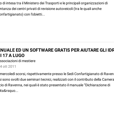
o di intesa tra il Ministero dei Trasporti e le principali organizzazioni di
tanza dei centri privati di revisione autoveicoli (tra le quali anche
fartigianato) con l’obietti...
NUALE ED UN SOFTWARE GRATIS PER AIUTARE GLI IDR
I 17 A LUGO
ssociazioni di mestiere
14 ott 2011
mercoledì scorsi, rispettivamente presso le Sedi Confartigianato di Rave
i sono svolti due seminari tecnici, realizzati con il contributo della Camera
 di Ravenna, nei quali è stato presentato il manuale “Dichiarazione di
ta&rsquo...