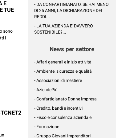
A E
- DA CONFARTIGIANATO, SE HAI MENO
LE TUE
DI 25 ANNI, LA DICHIARAZIONE DEI
REDDI...
- LA TUA AZIENDA E' DAVVERO
to sono
SOSTENIBILE?...
ti i
News per settore
- Affari generali e inizio attività
- Ambiente, sicurezza e qualità
- Associazioni di mestiere
- AziendePiù
- Confartigianato Donne Impresa
- Credito, bandi e incentivi
CTCNET2
- Fisco e consulenza aziendale
- Formazione
 un
- Gruppo Giovani Imprenditori