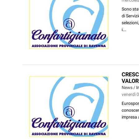
Sono stat
di Servizi
selezioni
i...
CRESC
VALOR
News /
I
venerdì 
Eurosport
conoscere
impresa a