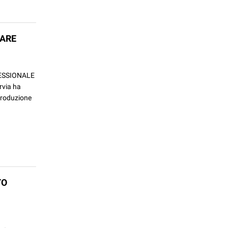
TARE
OFESSIONALE
via ha
produzione
TO