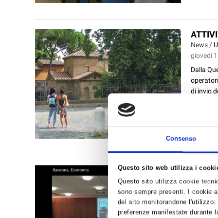
ATTIVI
News /
U
giovedì 
Dalla Que
operatori
di invio 
Consenso
Questo sito web utilizza i cooki
Video:
di Rav
Questo sito utilizza cookie tecnici
News /
V
sono sempre presenti. I cookie an
giovedì 
del sito monitorandone l'utilizzo:
preferenze manifestate durante la
Il serviz