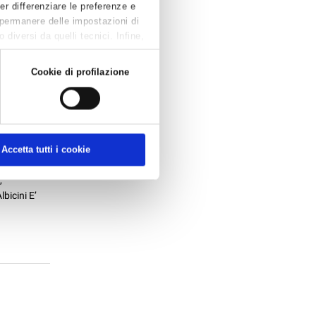
Per differenziare le preferenze e
nato Il
 permanere delle impostazioni di
diversi da quelli tecnici. Infine,
Cookie di profilazione
I - 25
Accetta tutti i cookie
ogramma il
,
bicini E’