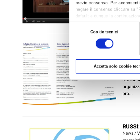
previo consenso. Per acconsentire 
Coperto d
negare il consenso cliccare su "
servizio 
default e dunque la continuazione
per avere maggiori informazioni,
Selezione
Cookie tecnici
del
consenso
SEMIN
OTTOB
News /
I
mercoled
Accetta solo cookie tecn
Martedì 
seminario
organizza
pro...
RUSSI
News /
V
mercoled