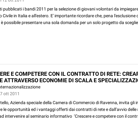
i pubblicati i bandi 2011 per la selezione di giovani volontari da impiegare
o Civile in Italia e all'estero. E' importante ricordare che, pena l'esclusione 
, è possibile presentare una sola domanda per un solo progetto da sceglier
ERE E COMPETERE CON IL CONTRATTO DI RETE: CREA
E ATTRAVERSO ECONOMIE DI SCALA E SPECIALIZZAZ
nternazionalizzazione
07 ott 2011
ello, Azienda speciale della Camera di Commercio di Ravenna, invita gli i
 le opportunità ed i vantaggi offerti dai contratti di rete e dall’avvio delle r
d intervenire al seminario informativo ‘Crescere e competere con il contr