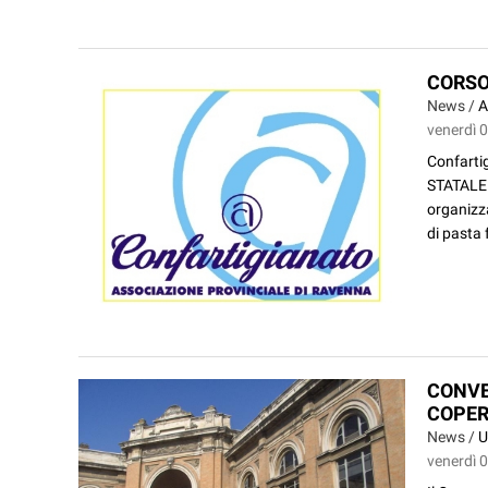
CORSO
News /
A
venerdì 
Confarti
STATALE
organizza
di pasta f
CONVE
COPER
News /
U
venerdì 