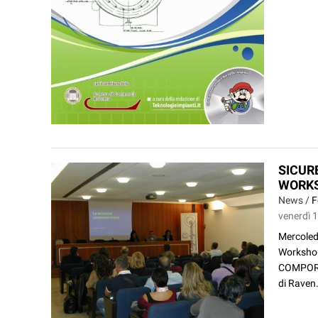
SICUR
WORK
News /
F
venerdì 
Mercoledì
Worksho
COMPORTA
di Raven.