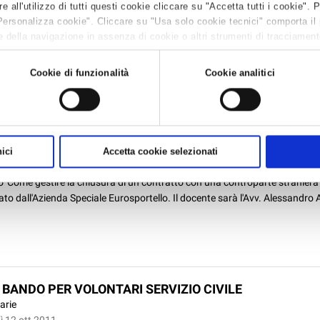
all'utilizzo di tutti questi cookie cliccare su "Accetta tutti i cookie". 
i Ravenna svoltosi il 12 ottobre presso la Sede Provinciale di Confartigia
Personalizza cookie". Cliccare su "Usa solo cookie tecnici" comporta il
è realizzato e trasmesso da Ravenna Web Tv...
 della navigazione in assenza di cookie o altri strumenti di tracciamento 
 leggere la
Cookie policy.
Cookie di funzionalità
Cookie analitici
ARIO EUROSPORTELLO SUI CONTRATTI INTERNAZIONAL
RE 2011
nternazionalizzazione
ì 12 ott 2011
ici
Accetta cookie selezionati
25 ottobre prossimo, presso la Camera di Commercio di Ravenna, è in pr
 'Come gestire la chiusura di un contratto con una controparte straniera'
to dall'Azienda Speciale Eurosportello. Il docente sarà l'Avv. Alessandro Al
: BANDO PER VOLONTARI SERVIZIO CIVILE
arie
ì 12 ott 2011