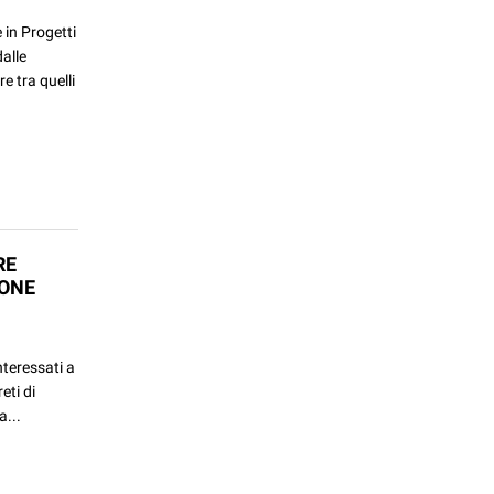
 in Progetti
dalle
e tra quelli
RE
IONE
nteressati a
eti di
a...