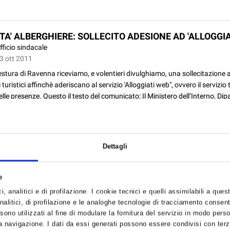
TA' ALBERGHIERE: SOLLECITO ADESIONE AD 'ALLOGGIA
fficio sindacale
13 ott 2011
stura di Ravenna riceviamo, e volentieri divulghiamo, una sollecitazione a
 turistici affinchè aderiscano al servizio 'Alloggiati web", ovvero il servizio
delle presenze. Questo il testo del comunicato: Il Ministero dell’Interno, Dip
Dettagli
e
 il convegno sul progetto di riqualificazione del Mercato
enna
, analitici e di profilazione. I cookie tecnici e quelli assimilabili a ques
ideo
alitici, di profilazione e le analoghe tecnologie di tracciamento consent
13 ott 2011
 sono utilizzati al fine di modulare la fornitura del servizio in modo pers
 navigazione. I dati da essi generati possono essere condivisi con terze
io di Ravenna Web Tv sul il convegno sul progetto di riqualificazione del M