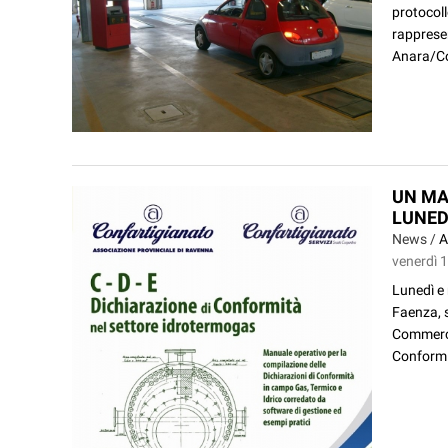
protocoll
rappresen
Anara/Con
UN MA
LUNED
News /
A
venerdì 
Lunedì e 
Faenza, s
Commercio
Conformi