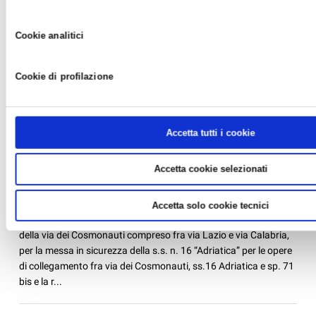
venerdì 03 ott 2014
In questo numero della newsletter redatta dal nostro Servizio
Cookie analitici
Consulenza del Lavoro, Amministrazione del Personale e Libri
Paga parliamo di: - certificazione unica, Jobs Act - Disegno di
Legge 19/09/2014 - modalità di presentazione delle deleghe di
Cookie di profilazione
pagamento F24 - tirocinanti mino...
Accetta tutti i cookie
CERVIA: chiusura temporanea dl un tratto della
ss. 16
Accetta cookie selezionati
News /
Varie
venerdì 03 ott 2014
Accetta solo cookie tecnici
Da lunedì 6 ottobre 2014 per circa otto mesi sarà chiuso il tratto
della via dei Cosmonauti compreso fra via Lazio e via Calabria,
per la messa in sicurezza della s.s. n. 16 “Adriatica” per le opere
di collegamento fra via dei Cosmonauti, ss.16 Adriatica e sp. 71
bis e la r...