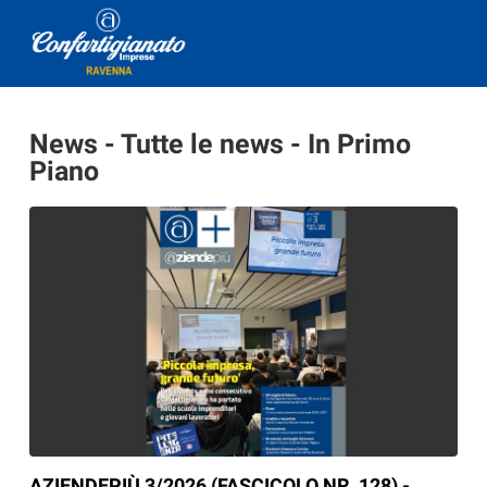
News - Tutte le news - In Primo
Piano
AZIENDEPIÙ 3/2026 (FASCICOLO NR. 128) -