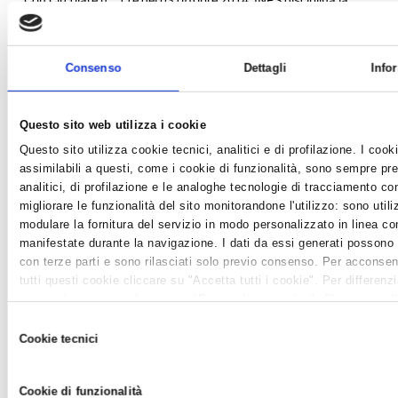
Con Circolare n°. 11e del 03 ottobre 2014, INPS disciplina la
possibilità di richiedere un incentivo a fronte di assuznioni
legate al Programma Garanzia Giovani Schematicamente si
riassumomo le condizioni per averne diritto: · ...
Consenso
Dettagli
Info
Questo sito web utilizza i cookie
Questo sito utilizza cookie tecnici, analitici e di profilazione. I cooki
assimilabili a questi, come i cookie di funzionalità, sono sempre pre
analitici, di profilazione e le analoghe tecnologie di tracciamento c
migliorare le funzionalità del sito monitorandone l'utilizzo: sono utiliz
modulare la fornitura del servizio in modo personalizzato in linea co
manifestate durante la navigazione. I dati da essi generati possono
con terze parti e sono rilasciati solo previo consenso. Per acconsentir
tutti questi cookie cliccare su "Accetta tutti i cookie". Per differenz
negare il consenso cliccare su "Personalizza cookie". Cliccare su 
tecnici" comporta il permanere delle impostazioni di default e dunqu
Selezione
della navigazione in assenza di cookie o altri strumenti di tracciame
Cookie tecnici
del
quelli tecnici. Infine, per avere maggiori informazioni, leggere la
Coo
PAGHE NEWS OTTOBRE 2014
consenso
News /
Paghe e consulenza del lavoro
Cookie di funzionalità