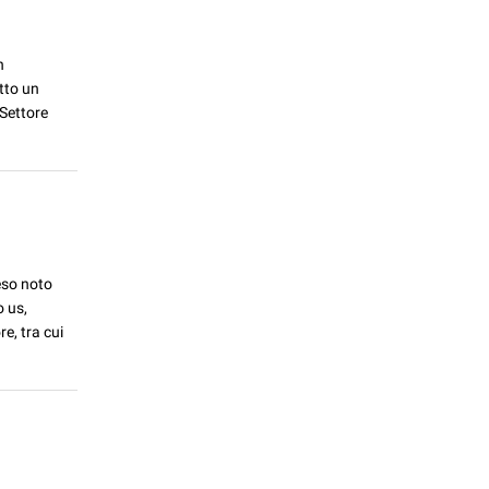
n
tto un
 Settore
eso noto
o us,
e, tra cui