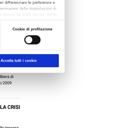
Per differenziare le preferenze e
 permanere delle impostazioni di
diversi da quelli tecnici. Infine,
one
ura da non
Cookie di profilazione
omma 1 l...
Accetta tutti i cookie
nergetici
ibera di
no 2009
LA CRISI
lle imprese,