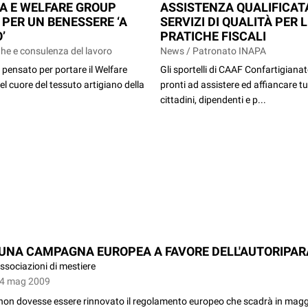
A E WELFARE GROUP
ASSISTENZA QUALIFICAT
 PER UN BENESSERE ‘A
SERVIZI DI QUALITÀ PER 
’
PRATICHE FISCALI
he e consulenza del lavoro
News / Patronato INAPA
pensato per portare il Welfare
Gli sportelli di CAAF Confartigiana
el cuore del tessuto artigiano della
pronti ad assistere ed affiancare tut
cittadini, dipendenti e p...
 UNA CAMPAGNA EUROPEA A FAVORE DELL'AUTORIPAR
ssociazioni di mestiere
14 mag 2009
non dovesse essere rinnovato il regolamento europeo che scadrà in maggi