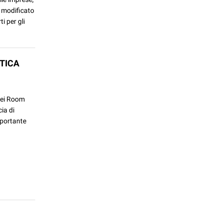
 modificato
i per gli
TICA
 dei Room
ia di
importante