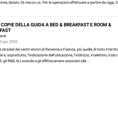
omia datato 26 marzo us. Per le operazioni effettuate a partire da oggi, 28
0 COPIE DELLA GUIDA A BED & BREAKFAST E ROOM &
FAST
arie
23 apr 2009
e stradali dei centri storici di Ravenna e Faenza, più quella di tutto il territ
e e, soprattutto, l’indicazione dell’ubicazione, l’indirizzo, il telefono, il sito
&B, gli R&B, le Locande e gli Affittacamere associati alla ...