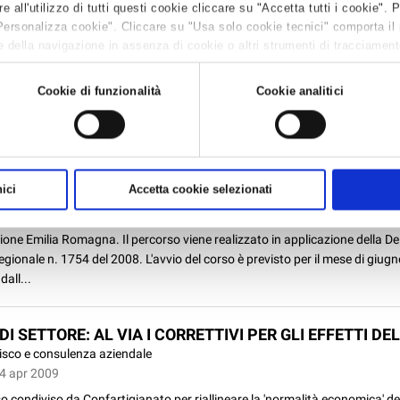
all'utilizzo di tutti questi cookie cliccare su "Accetta tutti i cookie". 
mbiente, sicurezza e qualità
Personalizza cookie". Cliccare su "Usa solo cookie tecnici" comporta il
ì 15 apr 2009
 della navigazione in assenza di cookie o altri strumenti di tracciamento 
ropria circolare recentemente l'INAIL ha fissato le modalità di trasmissi
 leggere la
Cookie policy.
a del nominativo del Rappresentante dei Lavoratori per la Sicurezza (fig
Cookie di funzionalità
Cookie analitici
e con il “Responsabile della Sicurezza”) così come previsto dall’art.18 c
 PER CERTIFICATORE ENERGETICO IN EDILIZIA
ormazione
ici
Accetta cookie selezionati
09 apr 2009
rganizza un corso propedeutico per l'iscrizione all'Albo dei Certificatori e
ione Emilia Romagna. Il percorso viene realizzato in applicazione della Del
gionale n. 1754 del 2008. L'avvio del corso è previsto per il mese di giug
dall...
DI SETTORE: AL VIA I CORRETTIVI PER GLI EFFETTI DEL
isco e consulenza aziendale
4 apr 2009
so condiviso da Confartigianato per riallineare la 'normalità economica' de