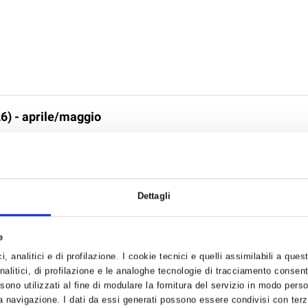
6) - aprile/maggio
uesti i principali argomenti che troverete in questo numero della rivista:
ti Eber pagina 5Alla luce dei dati dell’Osservatorio, alcuni correttivi po
utto il ...
Dettagli
e
, analitici e di profilazione. I cookie tecnici e quelli assimilabili a ques
alitici, di profilazione e le analoghe tecnologie di tracciamento consent
 sono utilizzati al fine di modulare la fornitura del servizio in modo pers
ICAZIONE INAIL DEL RAPPRESENTANTE LAVORATORI
 navigazione. I dati da essi generati possono essere condivisi con terze
EZZA