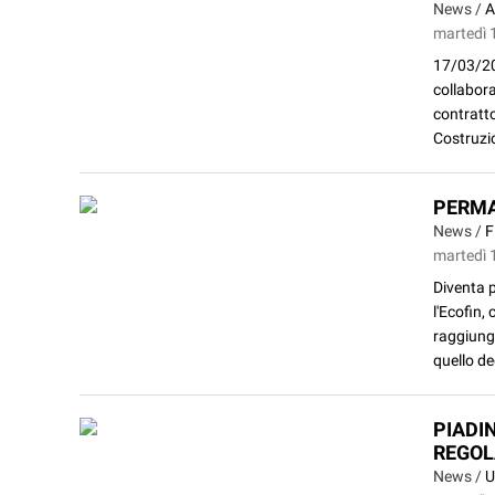
News /
A
martedì 
17/03/20
collabor
contratto
Costruzio
PERMAN
News /
F
martedì 
Diventa p
l'Ecofin
raggiunge
quello deg
PIADI
REGO
News /
U