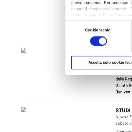
previo consenso. Per acconsentire 
News /
A
negare il consenso cliccare su "
mercoled
default e dunque la continuazione
Con una p
per avere maggiori informazioni,
Selezione
telematic
Cookie tecnici
del
confonder
consenso
CORSO
News /
F
Accetta solo cookie tecn
giovedì 
FormArt o
della Reg
Giunta Re
(lun-ven. 
STUDI 
News /
F
sabato 0
Il percor