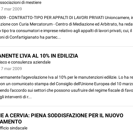
ssociazioni di mestiere
17 mar 2009
09 - CONTRATTO-TIPO PER APPALTI DI LAVORI PRIVATI Unioncamere, i
azione con Curia Mercatorum - Centro di Mediazione ed Arbitrato, ha reda
 tipo tra consumatori e imprese relativo agli appalti di lavori privati, cui, il
ni di Confartigianato ha partec...
ENTE L'IVA AL 10% IN EDILIZIA
isco e consulenza aziendale
17 mar 2009
ermanente l'agevolazione Iva al 10% per le manutenzioni edilizie. Lo ha r
, con un comunicato stampa del Consiglio dell'Unione Europea del 10 marz
ndo l'accordo sui settori che possono usufruire del regime fiscale di favor
li interventi di r...
NE A CERVIA: PIENA SODDISFAZIONE PER IL NUOVO
LAMENTO
fficio sindacale