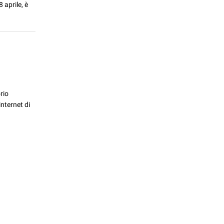
 aprile, è
orio
 internet di