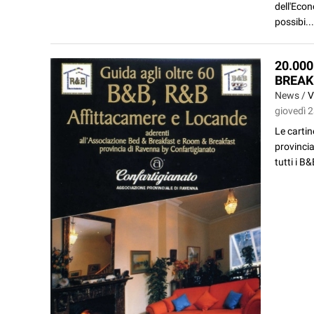
dell'Econ
possibi...
20.00
BREAK
News /
V
giovedì 
Le cartin
provincial
tutti i B