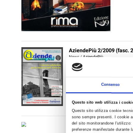
AziendePiù 2/2009 (fasc. 2
News /
AziendePiù
venerdì 17 apr 2009
Il PDF del numero di aprile/maggio Q
Occupazione: molto preoccupanti i da
essere utiliAbruzzo: la solidarietà di t
Consenso
Questo sito web utilizza i cooki
Questo sito utilizza cookie tecnici
sono sempre presenti. I cookie an
del sito monitorandone l'utilizzo:
COMUN
preferenze manifestate durante la
SICUR