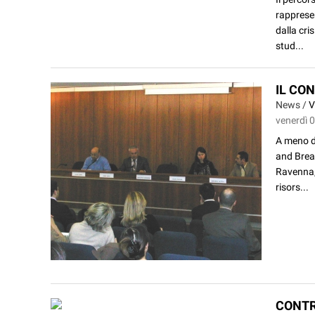
rapprese
dalla cri
stud...
IL CO
News /
V
venerdì 
A meno d
and Break
Ravenna, 
risors...
CONTR