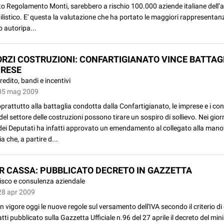
to Regolamento Monti, sarebbero a rischio 100.000 aziende italiane dell’
istico. E' questa la valutazione che ha portato le maggiori rappresentan
 autoripa...
RZI COSTRUZIONI: CONFARTIGIANATO VINCE BATTAG
PRESE
redito, bandi e incentivi
05 mag 2009
prattutto alla battaglia condotta dalla Confartigianato, le imprese e i con
 del settore delle costruzioni possono tirare un sospiro di sollievo. Nei giorn
ei Deputati ha infatti approvato un emendamento al collegato alla mano
a che, a partire d...
ER CASSA: PUBBLICATO DECRETO IN GAZZETTA
isco e consulenza aziendale
28 apr 2009
n vigore oggi le nuove regole sul versamento dell'IVA secondo il criterio di
atti pubblicato sulla Gazzetta Ufficiale n.96 del 27 aprile il decreto del min