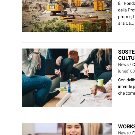
È il Fond
della Pro
proprie, 
alla Ca...
SOSTE
CULTU
News /
C
lunedì 03
Con deli
intende p
che come 
WORKS
News /
F