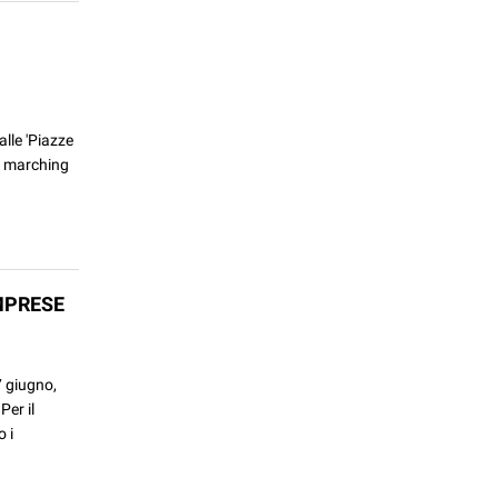
alle 'Piazze
le marching
MPRESE
7 giugno,
Per il
o i