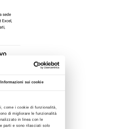
a sede
 Excel,
ati,
OVO
i Ravenna
Informazioni sui cookie
ti, come i cookie di funzionalità,
ono di migliorare le funzionalità
onalizzato in linea con le
BASE AL
 parti e sono rilasciati solo