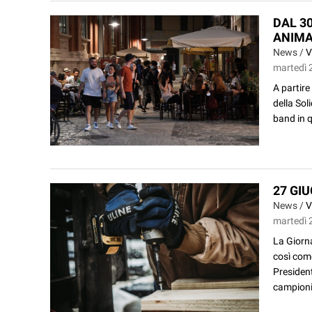
DAL 3
ANIMA
News /
V
martedì 2
A partire
della Sol
band in q
27 GI
News /
V
martedì 2
La Giorna
così come
President
campioni 