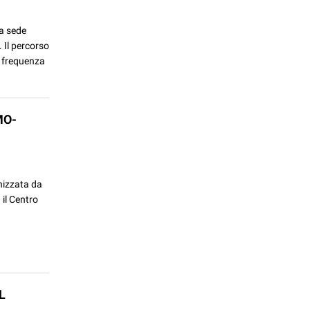
a sede
 Il percorso
di frequenza
MO-
anizzata da
 il Centro
L