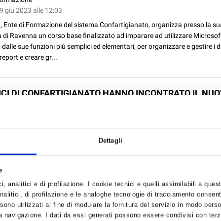
9 giu 2023 alle 12:03
 Ente di Formazione del sistema Confartigianato, organizza presso la su
 di Ravenna un corso base finalizzato ad imparare ad utilizzare Microsoft
dalle sue funzioni più semplici ed elementari, per organizzare e gestire i d
report e creare gr...
TICI DI CONFARTIGIANATO HANNO INCONTRATO IL NU
ORE DI RAVENNA LUCIO PENNELLA
arie
9 giu 2023 alle 09:08
 di Confartigianato hanno incontrato nei giorni scorsi il nuovo Questore d
Dettagli
cio Pennella....
e
, analitici e di profilazione. I cookie tecnici e quelli assimilabili a ques
alitici, di profilazione e le analoghe tecnologie di tracciamento consent
 sono utilizzati al fine di modulare la fornitura del servizio in modo pers
TE LUCE E GAS: I PROVVEDIMENTI DEI FORNITORI IN 
 navigazione. I dati da essi generati possono essere condivisi con terze