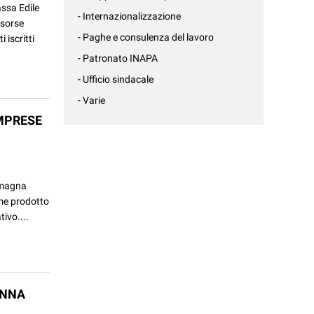
assa Edile
- Internazionalizzazione
isorse
- Paghe e consulenza del lavoro
 iscritti
- Patronato INAPA
- Ufficio sindacale
- Varie
IMPRESE
Romagna
ome prodotto
tivo....
ENNA