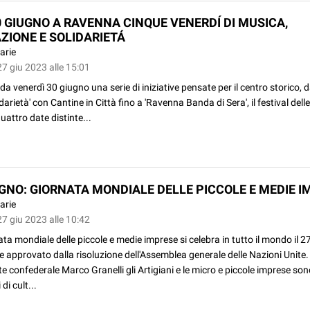
0 GIUGNO A RAVENNA CINQUE VENERDÍ DI MUSICA,
ZIONE E SOLIDARIETÁ
arie
7 giu 2023 alle 15:01
 da venerdì 30 giugno una serie di iniziative pensate per il centro storico, d
idarietà' con Cantine in Città fino a 'Ravenna Banda di Sera', il festival del
uattro date distinte...
UGNO: GIORNATA MONDIALE DELLE PICCOLE E MEDIE I
arie
7 giu 2023 alle 10:42
ta mondiale delle piccole e medie imprese si celebra in tutto il mondo il 2
 approvato dalla risoluzione dell'Assemblea generale delle Nazioni Unite. 
e confederale Marco Granelli gli Artigiani e le micro e piccole imprese son
di cult...