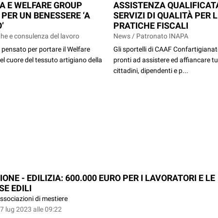
A E WELFARE GROUP
ASSISTENZA QUALIFICAT
 PER UN BENESSERE ‘A
SERVIZI DI QUALITÀ PER 
’
PRATICHE FISCALI
he e consulenza del lavoro
News / Patronato INAPA
pensato per portare il Welfare
Gli sportelli di CAAF Confartigiana
el cuore del tessuto artigiano della
pronti ad assistere ed affiancare tut
cittadini, dipendenti e p...
ONE - EDILIZIA: 600.000 EURO PER I LAVORATORI E LE
E EDILI
ssociazioni di mestiere
7 lug 2023 alle 09:22