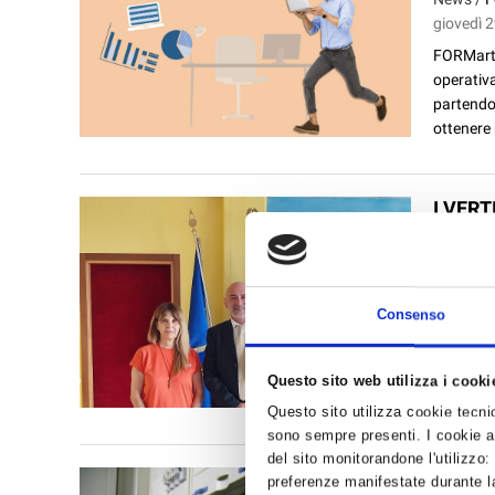
giovedì 2
FORMart,
operativa
partendo 
ottenere 
I VER
QUEST
News /
V
giovedì 2
I vertici
Consenso
Dottor Lu
Questo sito web utilizza i cooki
Questo sito utilizza cookie tecnici
sono sempre presenti. I cookie an
del sito monitorandone l'utilizzo:
BOLLET
preferenze manifestate durante la