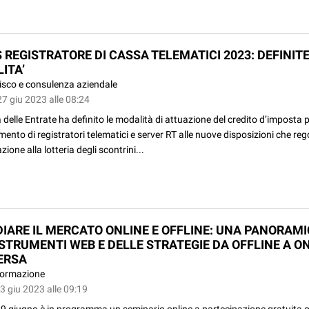
 REGISTRATORE DI CASSA TELEMATICI 2023: DEFINITE
ITA’
isco e consulenza aziendale
7 giu 2023 alle 08:24
 delle Entrate ha definito le modalità di attuazione del credito d’imposta 
ento di registratori telematici e server RT alle nuove disposizioni che reg
zione alla lotteria degli scontrini...
DIARE IL MERCATO ONLINE E OFFLINE: UNA PANORAM
 STRUMENTI WEB E DELLE STRATEGIE DA OFFLINE A ON
ERSA
ormazione
3 giu 2023 alle 09:19
29 giugno è in programma un seminario online a partecipazione gratuita 