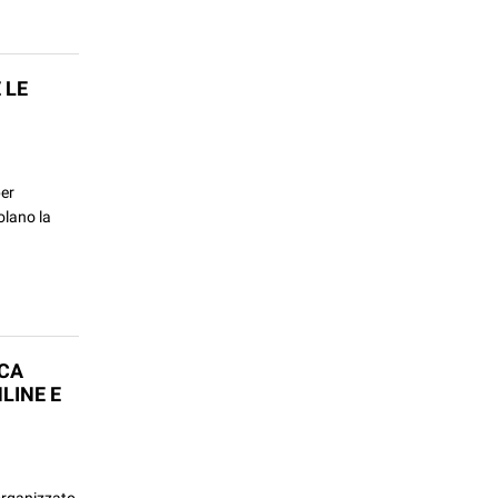
 LE
per
olano la
ICA
LINE E
organizzato