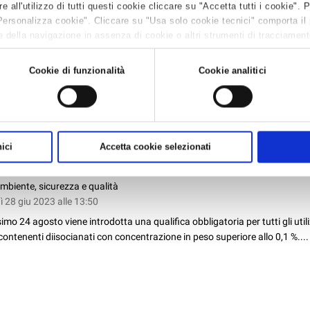
TO ALLUVIONE
all'utilizzo di tutti questi cookie cliccare su "Accetta tutti i cookie". 
arie
Personalizza cookie". Cliccare su "Usa solo cookie tecnici" comporta il
 28 giu 2023 alle 14:48
 della navigazione in assenza di cookie o altri strumenti di tracciamento 
 leggere la
Cookie policy.
one ai provvedimenti presi dal Governo con il Decreto Alluvione, anche i forn
che aderiscono al nostro Consorzio CENPI per l’energia e il gas hanno intr
Cookie di funzionalità
Cookie analitici
ioni per attenersi a quanto previsto per le utenze presenti nei Comuni da
ici
Accetta cookie selezionati
CIANATI, COSA CAMBIA PER GLI UTILIZZATORI DAL 24
mbiente, sicurezza e qualità
 28 giu 2023 alle 13:50
imo 24 agosto viene introdotta una qualifica obbligatoria per tutti gli utili
contenenti diisocianati con concentrazione in peso superiore allo 0,1 %....