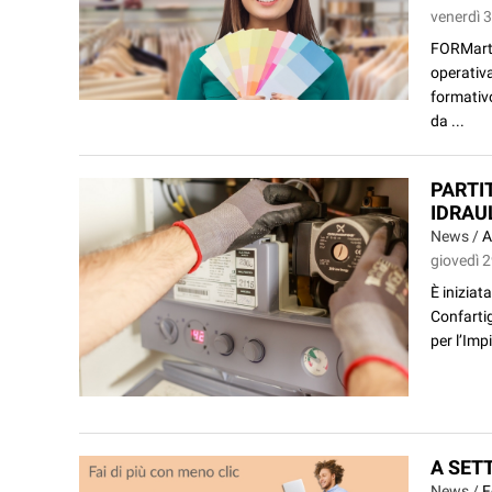
venerdì 3
FORMart,
operativ
formativo
da ...
PARTI
IDRAUL
News /
A
giovedì 2
È iniziat
Confartig
per l’Imp
A SET
News /
F