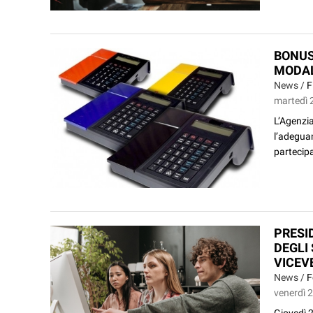
BONUS
MODAL
News /
F
martedì 2
L’Agenzia
l’adeguam
partecipa
PRESI
DEGLI
VICEV
News /
F
venerdì 2
Giovedì 