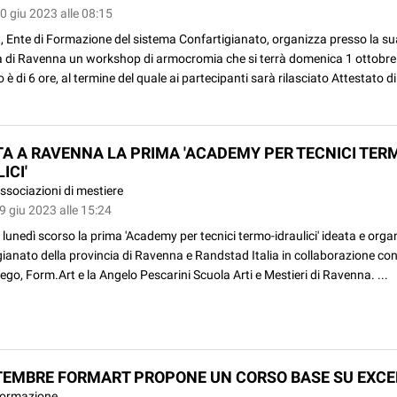
0 giu 2023 alle 08:15
 Ente di Formazione del sistema Confartigianato, organizza presso la su
a di Ravenna un workshop di armocromia che si terrà domenica 1 ottobre.
 è di 6 ore, al termine del quale ai partecipanti sarà rilasciato Attestato 
TA A RAVENNA LA PRIMA 'ACADEMY PER TECNICI TER
ICI'
ssociazioni di mestiere
9 giu 2023 alle 15:24
a lunedì scorso la prima 'Academy per tecnici termo-idraulici' ideata e org
ianato della provincia di Ravenna e Randstad Italia in collaborazione con
iego, Form.Art e la Angelo Pescarini Scuola Arti e Mestieri di Ravenna. ...
TEMBRE FORMART PROPONE UN CORSO BASE SU EXCE
ormazione