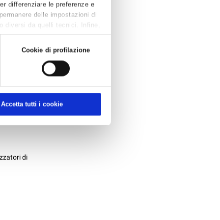
Per differenziare le preferenze e
 permanere delle impostazioni di
diversi da quelli tecnici. Infine,
itori delle
apreso le
Cookie di profilazione
nneggiati...
Accetta tutti i cookie
 AGOSTO
zzatori di