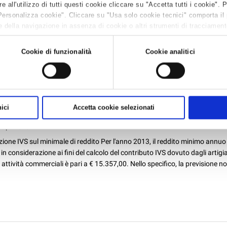
all'utilizzo di tutti questi cookie cliccare su "Accetta tutti i cookie". 
Applicazioni della polimerizzazione anionica per la sintesi e lo scal...
Personalizza cookie". Cliccare su "Usa solo cookie tecnici" comporta il
 della navigazione in assenza di cookie o altri strumenti di tracciamento 
 leggere la
Cookie policy.
Cookie di funzionalità
Cookie analitici
IANI ED ESERCENTI ATTIVITÀ COMMERCIALI: CONTRIB
’ANNO 2013
ici
Accetta cookie selezionati
atronato INAPA
9 apr 2013
ione IVS sul minimale di reddito Per l'anno 2013, il reddito minimo annuo
in considerazione ai fini del calcolo del contributo IVS dovuto dagli artigia
 attività commerciali è pari a € 15.357,00. Nello specifico, la previsione no