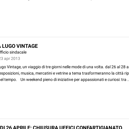
 LUGO VINTAGE
fficio sindacale
23 apr 2013
o Vintage, un viaggio di tre giorni nelle mode di una volta. dal 26 al 28 a
 esposizioni, musica, mercatini e vetrine a tema trasformeranno la città r
nel tempo. Un weekend pieno di iniziative per appassionati e curiosi: tra .
DI 26 APRILE: CHIUSURA UFFICI CONFARTIGIANATO.