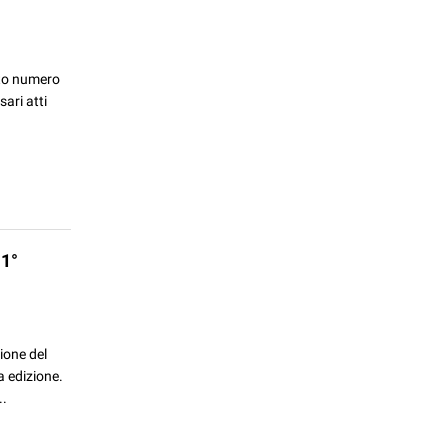
sto numero
ari atti
1°
ione del
a edizione.
..