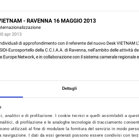
VIETNAM - RAVENNA 16 MAGGIO 2013
nternazionalizzazione
30 apr 2013
individuali di approfondimento con il referente del nuovo Desk VIETNAM L
SIDI-Eurosportello della C.C.I.A.A. di Ravenna, nell’ambito delle attività del
e Europe Network, e in collaborazione con il sistema camerale regionale e
Dettagli
e
ARIO A FAENZA.
fficio sindacale
, analitici e di profilazione. I cookie tecnici e quelli assimilabili a ques
30 apr 2013
alitici, di profilazione e le analoghe tecnologie di tracciamento consent
 sono utilizzati al fine di modulare la fornitura del servizio in modo pers
 martedì 7 maggio p.v. alle ore 14.30 presso la sede del Corso di Laurea
 navigazione. I dati da essi generati possono essere condivisi con terze
gie per l’Ambiente e per i materiali in Via Granarolo, 62, si svolgerà un Se