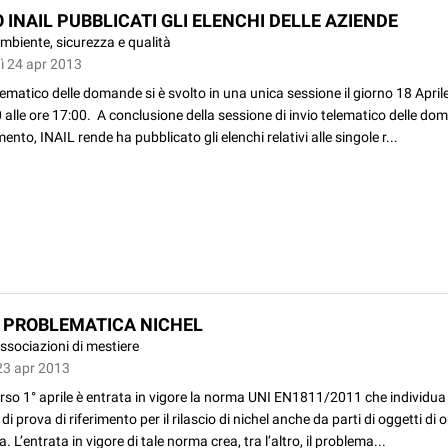
 INAIL PUBBLICATI GLI ELENCHI DELLE AZIENDE
mbiente, sicurezza e qualità
ì 24 apr 2013
elematico delle domande si è svolto in una unica sessione il giorno 18 April
 alle ore 17:00. A conclusione della sessione di invio telematico delle do
ento, INAIL rende ha pubblicato gli elenchi relativi alle singole r...
: PROBLEMATICA NICHEL
ssociazioni di mestiere
23 apr 2013
rso 1° aprile è entrata in vigore la norma UNI EN1811/2011 che individua
di prova di riferimento per il rilascio di nichel anche da parti di oggetti di o
a. L’entrata in vigore di tale norma crea, tra l’altro, il problema...