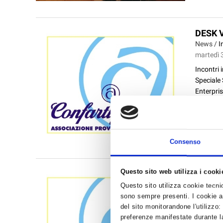
DESK 
News /
I
martedì 
Incontri 
Speciale 
Enterpris
E...
Consenso
Questo sito web utilizza i cooki
SEMIN
News /
U
Questo sito utilizza cookie tecnici
martedì 
sono sempre presenti. I cookie an
del sito monitorandone l'utilizzo:
A Faenza,
preferenze manifestate durante la
e Tecnolo