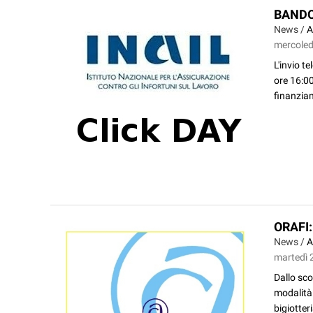
BANDO
News /
A
mercoled
L'invio t
ore 16:00
finanziam
ORAFI
News /
A
martedì 
Dallo sco
modalità 
bigiotteri