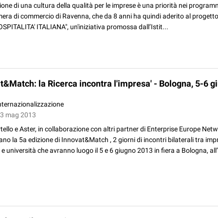
ione di una cultura della qualità per le imprese è una priorità nei programm
mera di commercio di Ravenna, che da 8 anni ha quindi aderito al progett
OSPITALITA' ITALIANA", un'iniziativa promossa dall’Istit...
t&Match: la Ricerca incontra l'impresa' - Bologna, 5-6 g
nternazionalizzazione
03 mag 2013
ello e Aster, in collaborazione con altri partner di Enterprise Europe Netw
no la 5a edizione di Innovat&Match , 2 giorni di incontri bilaterali tra impr
a e università che avranno luogo il 5 e 6 giugno 2013 in fiera a Bologna, all’