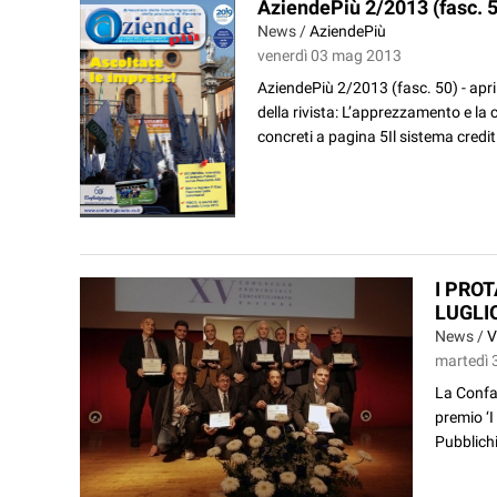
AziendePiù 2/2013 (fasc. 5
News /
AziendePiù
venerdì 03 mag 2013
AziendePiù 2/2013 (fasc. 50) - apri
della rivista: L’apprezzamento e la 
concreti a pagina 5Il sistema crediti
I PRO
LUGLI
News /
V
martedì 
La Confar
premio ‘I
Pubblichi