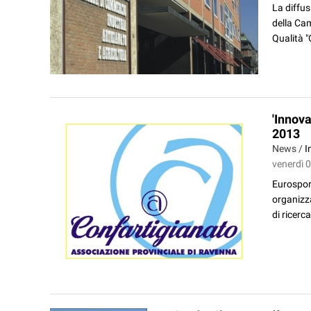
La diffus
della Ca
Qualità "
'Innova
2013
News /
I
venerdì 
Eurosport
organizza
di ricerc