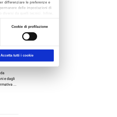
Per differenziare le preferenze e
 permanere delle impostazioni di
diversi da quelli tecnici. Infine,
Cookie di profilazione
UZIONE
Accetta tutti i cookie
 da
ni e dagli
rmativa ...