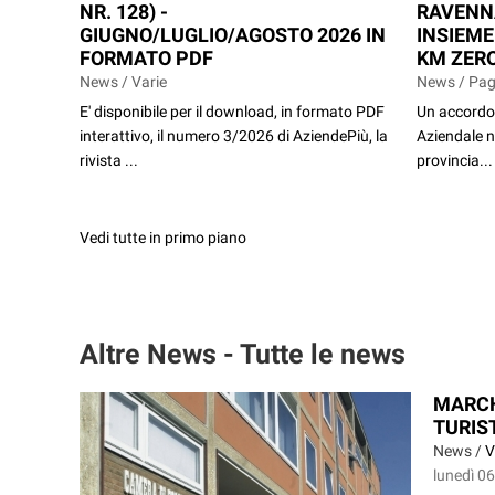
NR. 128) -
RAVENN
GIUGNO/LUGLIO/AGOSTO 2026 IN
INSIEME
FORMATO PDF
KM ZERO
News / Varie
News / Pag
E' disponibile per il download, in formato PDF
Un accordo 
interattivo, il numero 3/2026 di AziendePiù, la
Aziendale n
rivista ...
provincia...
Vedi tutte in primo piano
Altre News - Tutte le news
MARCHI
TURIS
News /
V
lunedì 0