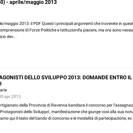
0) - aprile/maggio 2013
le/maggio 2013: il PDF Questi i principali argomenti che troverete in que
comprensione di Forze Politiche e Istituzionifa piacere, ma ora sono necess
zio dev...
TAGONISTI DELLO SVILUPPO 2013: DOMANDE ENTRO IL 
O
arie
30 apr 2013
tigianato della Provincia di Ravenna bandisce il concorso per l’assegnaz
 Protagonisti dello Sviluppo’, manifestazione che giunge così alla sua non
amo qui il testo del bando di concorso e le modalità di partecipazione, ev.