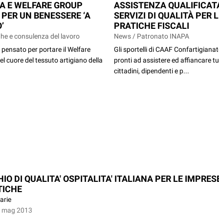
A E WELFARE GROUP
ASSISTENZA QUALIFICAT
 PER UN BENESSERE ‘A
SERVIZI DI QUALITÀ PER 
’
PRATICHE FISCALI
he e consulenza del lavoro
News / Patronato INAPA
pensato per portare il Welfare
Gli sportelli di CAAF Confartigiana
el cuore del tessuto artigiano della
pronti ad assistere ed affiancare tut
cittadini, dipendenti e p...
O DI QUALITA' OSPITALITA' ITALIANA PER LE IMPRES
TICHE
arie
6 mag 2013