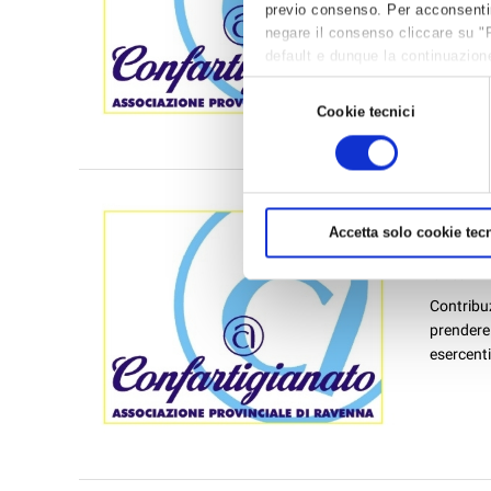
previo consenso. Per acconsentire 
titolo: “
negare il consenso cliccare su "
default e dunque la continuazione
per avere maggiori informazioni,
Selezione
Cookie tecnici
del
consenso
ARTIG
PER L
Accetta solo cookie tecn
News /
P
lunedì 2
Contribuz
prendere 
esercenti