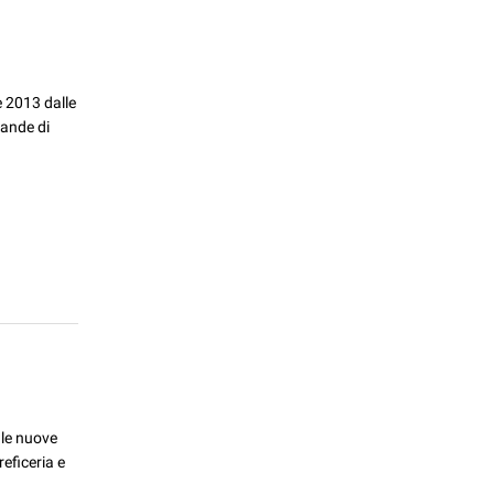
e 2013 dalle
mande di
 le nuove
reficeria e