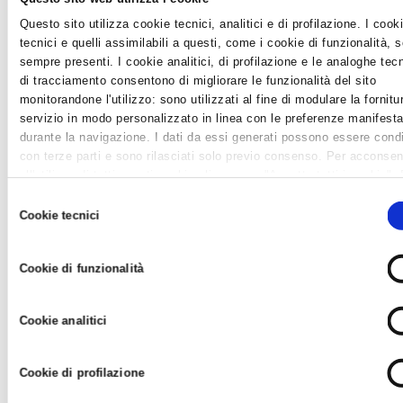
20 NOVEMBRE E' IL TERMINE ULTIMO PER
Questo sito utilizza cookie tecnici, analitici e di profilazione. I cook
EFFETTUARE I VERSAMENTI DEI TRIBUTI
tecnici e quelli assimilabili a questi, come i cookie di funzionalità, 
sempre presenti. I cookie analitici, di profilazione e le analoghe tec
SOSPESI PER ALLUVIONE
di tracciamento consentono di migliorare le funzionalità del sito
News /
Varie
monitorandone l'utilizzo: sono utilizzati al fine di modulare la fornitu
mercoledì 25 ott 2023 alle 09:56
servizio in modo personalizzato in linea con le preferenze manifesta
Il 20 novembre 2023 è il termine ultimo per effettuare i
durante la navigazione. I dati da essi generati possono essere condi
versamenti dei tributi il cui pagamento era stato sospeso a
con terze parti e sono rilasciati solo previo consenso. Per acconsen
causa dell'alluvione del maggio scorso. Per i versamenti di INAIL
all'utilizzo di tutti questi cookie cliccare su "Accetta tutti i cookie".
e INPS dipendenti è necessario indicare un codice dedicato...
differenziare le preferenze e negare il consenso cliccare su "Person
Selezione
cookie". Cliccare su "Usa solo cookie tecnici" comporta il permaner
Cookie tecnici
del
impostazioni di default e dunque la continuazione della navigazione 
consenso
assenza di cookie o altri strumenti di tracciamento diversi da
Cookie di funzionalità
quelli tecnici. Infine, per avere maggiori informazioni, leggere la
Coo
policy.
Cookie analitici
Cookie di profilazione