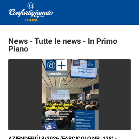
News - Tutte le news - In Primo
Piano
AZIENDEPIÙ 3/2026 (FASCICOLO NR. 128) -