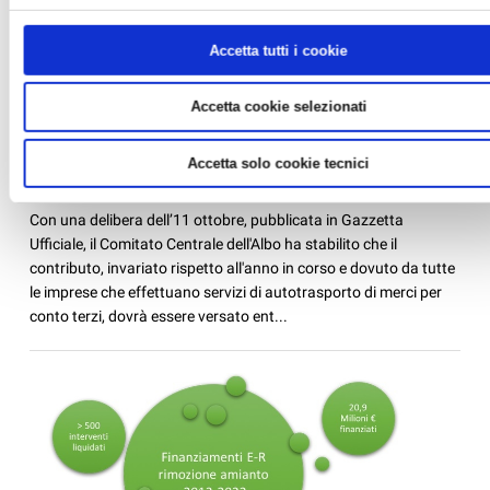
Accetta tutti i cookie
Accetta cookie selezionati
ALBO AUTOTRASPORTO: ANCHE PER IL 2024
INVARIATA LA QUOTA DI ISCRIZIONE
Accetta solo cookie tecnici
News /
Associazioni di mestiere
mercoledì 25 ott 2023 alle 08:00
Con una delibera dell’11 ottobre, pubblicata in Gazzetta
Ufficiale, il Comitato Centrale dell'Albo ha stabilito che il
contributo, invariato rispetto all'anno in corso e dovuto da tutte
le imprese che effettuano servizi di autotrasporto di merci per
conto terzi, dovrà essere versato ent...