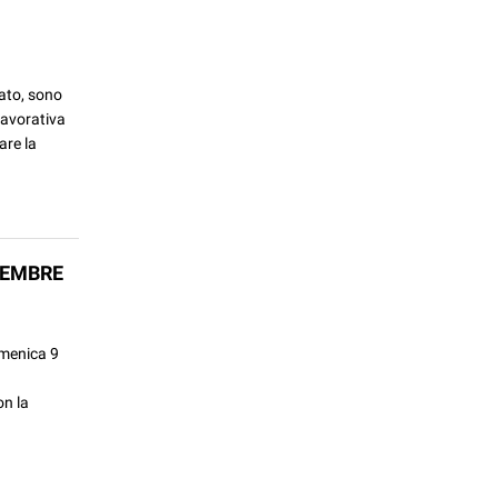
ato, sono
lavorativa
are la
TEMBRE
omenica 9
on la