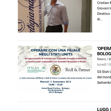
Cristian 
Giovani I
Direttivo
di...
'OPERA
BOLO
News /
I
lunedì 1
Gli Stati
del mondo
Settembre
LUGO, 