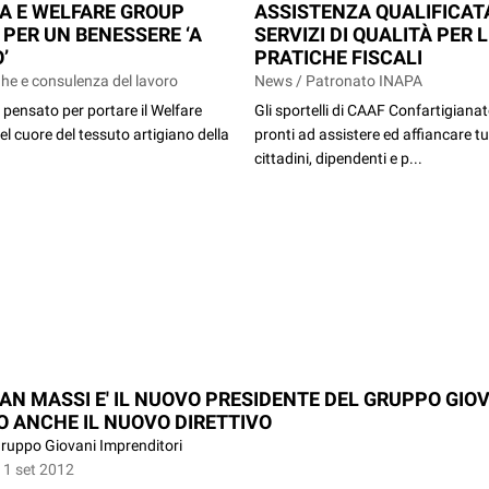
A E WELFARE GROUP
ASSISTENZA QUALIFICAT
 PER UN BENESSERE ‘A
SERVIZI DI QUALITÀ PER 
’
PRATICHE FISCALI
he e consulenza del lavoro
News / Patronato INAPA
pensato per portare il Welfare
Gli sportelli di CAAF Confartigiana
el cuore del tessuto artigiano della
pronti ad assistere ed affiancare tut
cittadini, dipendenti e p...
IAN MASSI E' IL NUOVO PRESIDENTE DEL GRUPPO GIOV
O ANCHE IL NUOVO DIRETTIVO
ruppo Giovani Imprenditori
11 set 2012