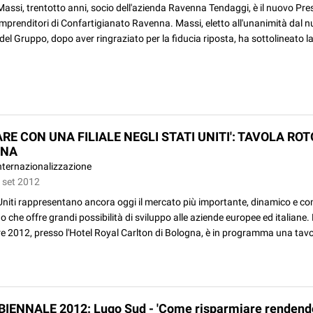
Massi, trentotto anni, socio dell'azienda Ravenna Tendaggi, è il nuovo Pre
mprenditori di Confartigianato Ravenna. Massi, eletto all'unanimità dal 
 del Gruppo, dopo aver ringraziato per la fiducia riposta, ha sottolineato l
RE CON UNA FILIALE NEGLI STATI UNITI': TAVOLA RO
GNA
nternazionalizzazione
0 set 2012
 Uniti rappresentano ancora oggi il mercato più importante, dinamico e co
 che offre grandi possibilità di sviluppo alle aziende europee ed italiane.
 2012, presso l'Hotel Royal Carlton di Bologna, è in programma una tavol
BIENNALE 2012: Lugo Sud - 'Come risparmiare rendend