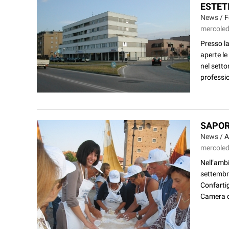
ESTETI
News /
F
mercoled
Presso l
aperte le
nel setto
professio
SAPOR
News /
A
mercoled
Nell’ambi
settembre
Confartig
Camera d