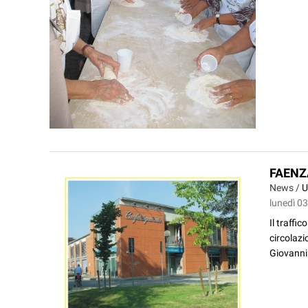
FAENZA
News /
U
lunedì 0
Il traffi
circolazi
Giovanni 