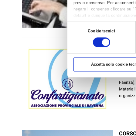
previo consenso. Per acconsentire 
Amminist
negare il consenso cliccare su "
extracom
default e dunque la continuazione
Intermitt
per avere maggiori informazioni,
Selezione
Cookie tecnici
del
consenso
WORKS
SETTE
News /
U
Accetta solo cookie tecn
mercoled
Il 21 set
Faenza), 
Materiali
organizz.
CORSO 