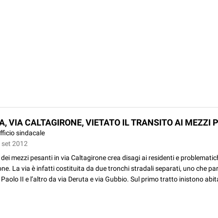
, VIA CALTAGIRONE, VIETATO IL TRANSITO AI MEZZI 
fficio sindacale
3 set 2012
co dei mezzi pesanti in via Caltagirone crea disagi ai residenti e problematic
one. La via è infatti costituita da due tronchi stradali separati, uno che pa
Paolo II e l’altro da via Deruta e via Gubbio. Sul primo tratto inistono abita