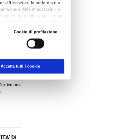
Per differenziare le preferenze e
 permanere delle impostazioni di
o
diversi da quelli tecnici. Infine,
Cookie di profilazione
Accetta tutti i cookie
narolo, 62 -
 Curriculum:
a,
TA’ DI