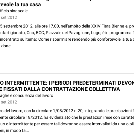
tevole la tua casa
fficio sindacale
0 set 2012
 settembre 2012, alle ore 17,00, nell'ambito della XXIV Fiera Biennale, pr
nfartigianato, Cna, BCC, Piazzale del Pavaglione, Lugo, è in programma l
incentrato sul tema: 'Come risparmiare rendendo più confortevole la tua c
zione...
O INTERMITTENTE: I PERIODI PREDETERMINATI DEVO
E FISSATI DALLA CONTRATTAZIONE COLLETTIVA
aghe e consulenza del lavoro
0 set 2012
ero del lavoro, con la circolare 1/08/2012 n.20, integrando le precisazioni 
ente circolare 18/2012, ha evidenziato che le prestazioni rese con caratt
uo o intermittente per essere tali dovranno essere intervallati da una o pi
oni, in modo ta...