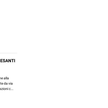
PESANTI
he alla
rte da via
zioni c...