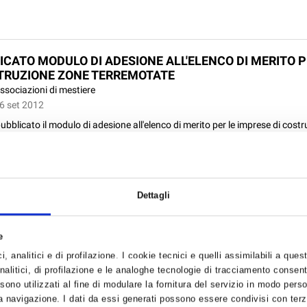
ICATO MODULO DI ADESIONE ALL'ELENCO DI MERITO 
TRUZIONE ZONE TERREMOTATE
ssociazioni di mestiere
06 set 2012
pubblicato il modulo di adesione all'elenco di merito per le imprese di costru
pare ai lavori di ricostruzione nelle zone terremotate L’iscrizione nell’elenc
a. Possono richiedere l’iscrizione gli operatori economici che svolgono la .
Dettagli
e
PAGHE SETTEMBRE 2012
, analitici e di profilazione. I cookie tecnici e quelli assimilabili a ques
aghe e consulenza del lavoro
alitici, di profilazione e le analoghe tecnologie di tracciamento consent
06 set 2012
 sono utilizzati al fine di modulare la fornitura del servizio in modo pers
 navigazione. I dati da essi generati possono essere condivisi con terze
 numero della newsletter redatta dal nostro Servizio Consulenza del Lavo