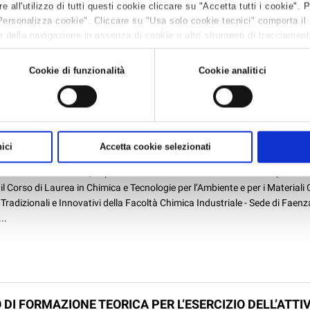
all'utilizzo di tutti questi cookie cliccare su "Accetta tutti i cookie". 
razione del Personale e Libri Paga parliamo di: -Regolarizzazione
Personalizza cookie". Cliccare su "Usa solo cookie tecnici" comporta il
unitari dal dal 15 settembre al 15 ottobre 2012 -Decreto Sviluppo -Lavor
 della navigazione in assenza di cookie o altri strumenti di tracciamento 
ente (modalità di comunicazi...
 leggere la
Cookie policy.
Cookie di funzionalità
Cookie analitici
HOP TECNICO-SCIENTIFICO PRESSO CENTURIA: 21
MBRE A FAENZA
fficio sindacale
ici
Accetta cookie selezionati
ì 05 set 2012
tembre 2012 alle ore 9,00 presso la Sala Conferenze di CENTURIA (Via Gra
il Corso di Laurea in Chimica e Tecnologie per l’Ambiente e per i Materiali
 Tradizionali e Innovativi della Facoltà Chimica Industriale - Sede di Faenz
..
DI FORMAZIONE TEORICA PER L’ESERCIZIO DELL’ATTIVI