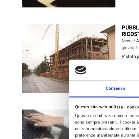
PUBBL
RICOS
News /
A
giovedì 
E' stato 
a parteci
volontari
Consenso
Questo sito web utilizza i cooki
NEWS 
Questo sito utilizza cookie tecnici
News /
P
sono sempre presenti. I cookie an
giovedì 
del sito monitorandone l'utilizzo:
preferenze manifestate durante la
In questo