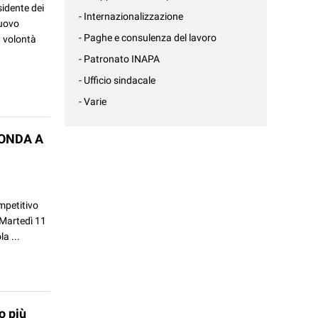
sidente dei
- Internazionalizzazione
nuovo
- Paghe e consulenza del lavoro
a volontà
- Patronato INAPA
- Ufficio sindacale
- Varie
TONDA A
mpetitivo
 Martedì 11
a ...
o più