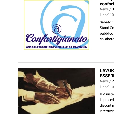
confor
News /
U
lunedì 1
Sabato 15
Stand Co
pubblico 
collabora
LAVOR
ESSER
News /
P
lunedì 1
Il Minist
la preced
discontin
interruzi