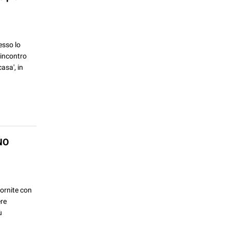
esso lo
'incontro
asa', in
NO
fornite con
ere
ù