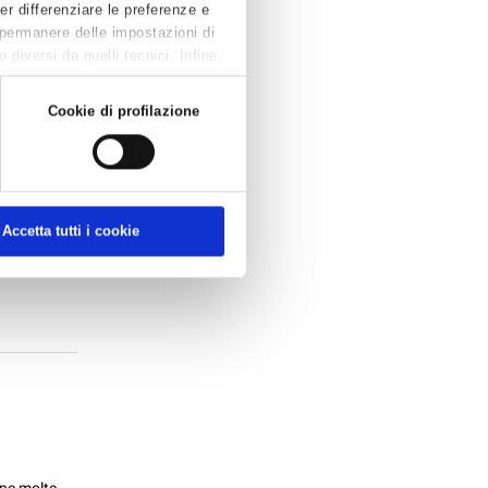
Per differenziare le preferenze e
 permanere delle impostazioni di
diversi da quelli tecnici. Infine,
CHE
Cookie di profilazione
Accetta tutti i cookie
n fattura:
ore della
ene molte