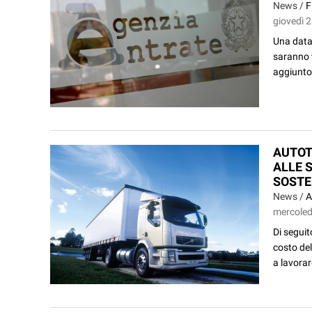
News /
F
giovedì 2
Una data 
saranno t
aggiunto 
AUTOT
ALLE 
SOSTE
News /
A
mercoledì
Di seguit
costo del
a lavorar