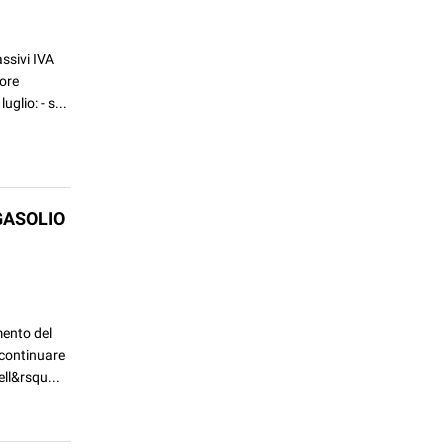
assivi IVA
lore
glio: - s...
GASOLIO
mento del
e continuare
ll&rsqu...