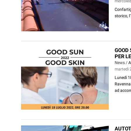
mercoledì
Confartig
storico, l
GOOD 
PER L
News /
A
martedì 2
Lunedì 18
Ravenna 
ad acconc
AUTOT