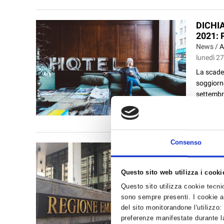
DICHI
2021:
News /
A
lunedì 27
La scaden
soggiorno
settembr
Consenso
CONTRI
2022
News /
C
Questo sito web utilizza i cooki
lunedì 27
Questo sito utilizza cookie tecnici
La Regio
sono sempre presenti. I cookie an
delle PMI
del sito monitorandone l'utilizzo:
l’accesso
preferenze manifestate durante la