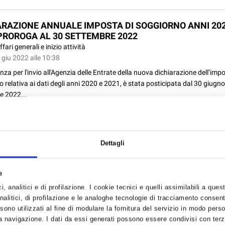
ARAZIONE ANNUALE IMPOSTA DI SOGGIORNO ANNI 202
 PROROGA AL 30 SETTEMBRE 2022
ffari generali e inizio attività
 giu 2022 alle 10:38
za per l'invio all'Agenzia delle Entrate della nuova dichiarazione dell’impo
 relativa ai dati degli anni 2020 e 2021, è stata posticipata dal 30 giugno
e 2022...
Dettagli
BUTI PER LA PARTECIPAZIONE A EVENTI FIERISTICI -
redito, bandi e incentivi
e
 giu 2022 alle 09:37
, analitici e di profilazione. I cookie tecnici e quelli assimilabili a ques
ne Emilia Romagna, ha emanato un bando per favorire la promozione int
alitici, di profilazione e le analoghe tecnologie di tracciamento consent
 e la diversificazione dei mercati. Il bando supporta progetti in grado di fa
 sono utilizzati al fine di modulare la fornitura del servizio in modo pers
 a nuovi mercati di sbocco e a nuovi canali di vendita soprattutto digitali,
 navigazione. I dati da essi generati possono essere condivisi con terze