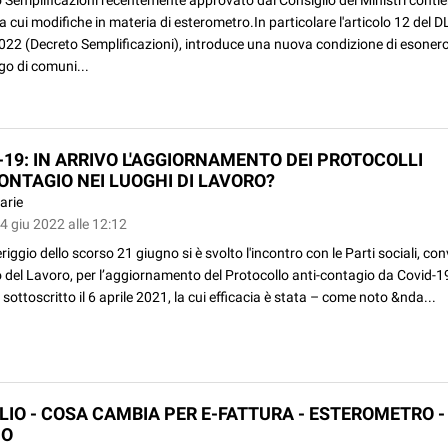
ra cui modifiche in materia di esterometro.In particolare l'articolo 12 del D
022 (Decreto Semplificazioni), introduce una nuova condizione di esoner
igo di comuni...
-19: IN ARRIVO L'AGGIORNAMENTO DEI PROTOCOLLI
ONTAGIO NEI LUOGHI DI LAVORO?
arie
4 giu 2022 alle 12:12
iggio dello scorso 21 giugno si è svolto l'incontro con le Parti sociali, co
 del Lavoro, per l’aggiornamento del Protocollo anti-contagio da Covid-19
, sottoscritto il 6 aprile 2021, la cui efficacia è stata – come noto &nda...
GLIO - COSA CAMBIA PER E-FATTURA - ESTEROMETRO -
NO