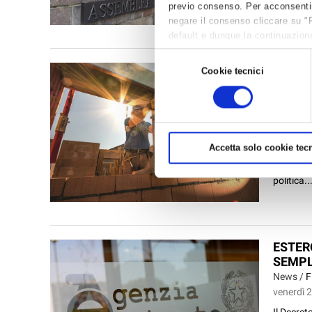
rafforzan
previo consenso. Per acconsentire 
negare il consenso cliccare su "
default e dunque la continuazione
per avere maggiori informazioni,
Selezione
CESSI
Cookie tecnici
del
HANNO
consenso
CONFA
News /
C
lunedì 27
Accetta solo cookie tecn
Cessione 
un aiuto 
politica..
ESTER
SEMPL
News /
F
venerdì 2
Il Decret