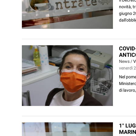
novità, t
giugno 2
dall'obbl
COVID
ANTIC
News /
V
venerdì 2
Nel pomer
Ministero
di lavoro
1° LU
MARI