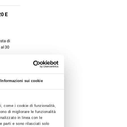
0 E
sta di
 al 30
Informazioni sui cookie
 ANNO
ti, come i cookie di funzionalità,
ernazionale
ono di migliorare le funzionalità
vorire
onalizzato in linea con le
 parti e sono rilasciati solo