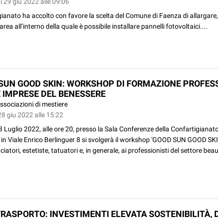
 29 giu 2022 alle 09:06
ianato ha accolto con favore la scelta del Comune di Faenza di allargare,
’area all’interno della quale è possibile installare pannelli fotovoltaici....
SUN GOOD SKIN: WORKSHOP DI FORMAZIONE PROFES
E IMPRESE DEL BENESSERE
ssociazioni di mestiere
8 giu 2022 alle 15:22
 Luglio 2022, alle ore 20, presso la Sala Conferenze della Confartigianato
in Viale Enrico Berlinguer 8 si svolgerà il workshop 'GOOD SUN GOOD SKIN
iatori, estetiste, tatuatori e, in generale, ai professionisti del settore beaut
RASPORTO: INVESTIMENTI ELEVATA SOSTENIBILITÀ, D