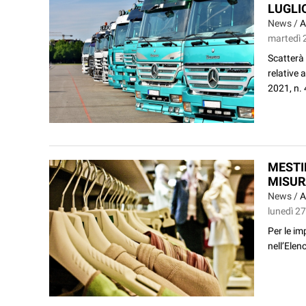
LUGLIO
News /
A
martedì 2
Scatterà 
relative 
2021, n. 
MESTIE
MISUR
News /
A
lunedì 27
Per le im
nell’Elen