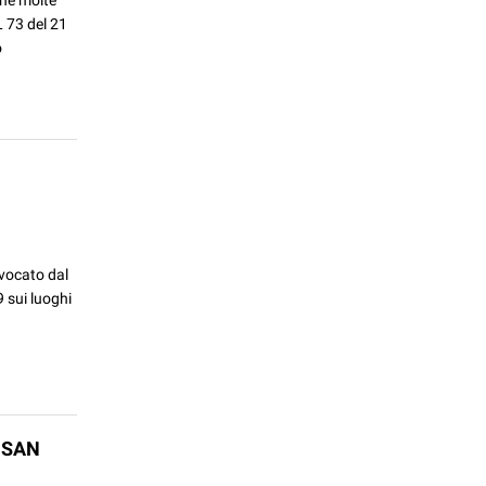
L 73 del 21
o
nvocato dal
 sui luoghi
 SAN