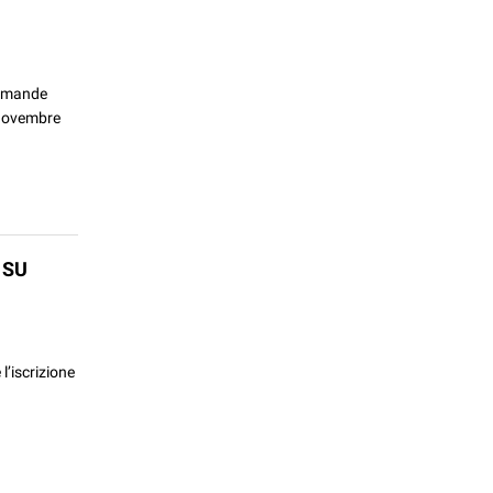
 domande
8 novembre
 SU
 l’iscrizione
.