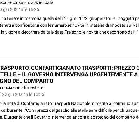
isco e consulenza aziendale
3 giu 2022 alle 16:25
da tenere in memoria quella del 1° luglio 2022: gli operatori e i soggetti p
enuti a confrontarsi con le numerose novità in materia di imposta sul va
in vigore a decorrere da tale data.Tre sono le novità che decorrono dal 1° lu
RASPORTO, CONFARTIGIANATO TRASPORTI: PREZZO 
STELLE – IL GOVERNO INTERVENGA URGENTEMENTE A
GNO DEL COMPARTO
ssociazioni di mestiere
 22 giu 2022 alle 10:55
o la nota di Confartigianato Trasporti Nazionale in merito al continuo au
 carburante. “Con i prezzi del gasolio alle stelle sarà difficile per chiunqu
e. È urgente che il Governo intervenga ancora a sostegno del comparto de