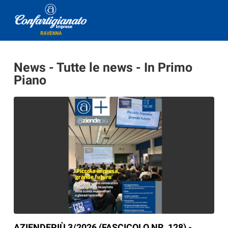
News - Tutte le news - In Primo
Piano
AZIENDEPIÙ 3/2026 (FASCICOLO NR. 128) -