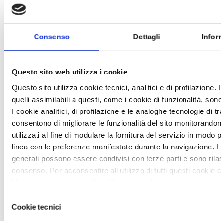
Consenso
Dettagli
Infor
Questo sito web utilizza i cookie
Questo sito utilizza cookie tecnici, analitici e di profilazione. 
ENERGIA: PER LE PICCOLE IMPRESE ITALIANE
quelli assimilabili a questi, come i cookie di funzionalità, so
ELETTRICITA’ PIU’ CARA DEL 29% DELLA MEDIA
I cookie analitici, di profilazione e le analoghe tecnologie di 
UE
consentono di migliorare le funzionalità del sito monitorandone
News /
Ambiente, sicurezza e qualità
utilizzati al fine di modulare la fornitura del servizio in modo 
martedì 22 ago 2017
linea con le preferenze manifestate durante la navigazione. I 
L’energia elettrica continua a costare molto cara agli artigiani e
generati possono essere condivisi con terze parti e sono rilas
alle piccole imprese italiane che, in media, pagano l’elettricità il
consenso. Per acconsentire all'utilizzo di tutti questi cookie 
29% in più (pari ad un maggior costo annuo di 2.572 euro per
"Accetta tutti i cookie". Per differenziare le preferenze e neg
azienda) rispetto alla media dei loro colleghi dell’Unione
cliccare su "Personalizza cookie". Cliccare su "Usa solo cook
Selezione
europea. Un ...
comporta il permanere delle impostazioni di default e dunque
Cookie tecnici
del
della navigazione in assenza di cookie o altri strumenti di tr
consenso