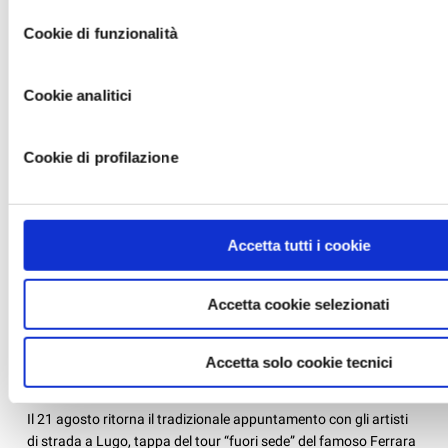
da quelli tecnici. Infine, per avere maggiori informazioni, leg
Cookie di funzionalità
policy.
Cookie analitici
Cookie di profilazione
Accetta tutti i cookie
Accetta cookie selezionati
LUNEDI 21 AGOSTO, A LUGO, GLI ARTISTI DI
STRADA DEL FERRARA BUSKERS FESTIVAL
Accetta solo cookie tecnici
News /
Varie
giovedì 17 ago 2017
Il 21 agosto ritorna il tradizionale appuntamento con gli artisti
di strada a Lugo, tappa del tour “fuori sede” del famoso Ferrara