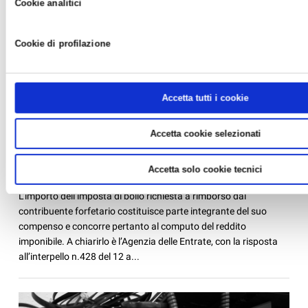
Cookie analitici
Cookie di profilazione
Accetta tutti i cookie
FORFETARI: IL BOLLO ADDEBITATO IN FATTURA
Accetta cookie selezionati
E' UN RICAVO
News /
Fisco e consulenza aziendale
Accetta solo cookie tecnici
martedì 16 ago 2022 alle 15:54
L’importo dell’imposta di bollo richiesta a rimborso dal
contribuente forfetario costituisce parte integrante del suo
compenso e concorre pertanto al computo del reddito
imponibile. A chiarirlo è l’Agenzia delle Entrate, con la risposta
all’interpello n.428 del 12 a...