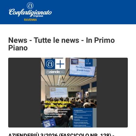
News - Tutte le news - In Primo
Piano
AZIENDEPIÙ 3/2026 (FASCICOLO NR. 128) -