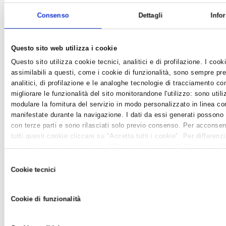
Consenso
Dettagli
Info
Questo sito web utilizza i cookie
Questo sito utilizza cookie tecnici, analitici e di profilazione. I cooki
assimilabili a questi, come i cookie di funzionalità, sono sempre pre
#SPIAGGIACHEPASSIONE: SGUARDO AVANTI,
analitici, di profilazione e le analoghe tecnologie di tracciamento c
CUORE ARTIGIANO
migliorare le funzionalità del sito monitorandone l'utilizzo: sono utiliz
News /
Associazioni di mestiere
modulare la fornitura del servizio in modo personalizzato in linea co
martedì 16 ago 2022 alle 19:57
manifestate durante la navigazione. I dati da essi generati possono
con terze parti e sono rilasciati solo previo consenso. Per acconsentir
Flash Mob a Ferragosto negli stabilimenti balneari aderenti a
tutti questi cookie cliccare su "Accetta tutti i cookie". Per differenz
Confartigianato per presentare la campagna di comunicazione
negare il consenso cliccare su "Personalizza cookie". Cliccare su 
che andrà avanti fino all’inverno...
tecnici" comporta il permanere delle impostazioni di default e dunqu
Selezione
della navigazione in assenza di cookie o altri strumenti di tracciame
Cookie tecnici
del
quelli tecnici. Infine, per avere maggiori informazioni, leggere la
Coo
consenso
Cookie di funzionalità