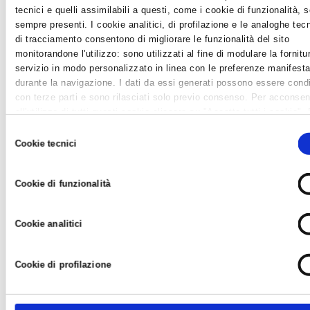
tecnici e quelli assimilabili a questi, come i cookie di funzionalità, 
TARGA PROVA, AGGIORNATO IL REGOLAMENTO
sempre presenti. I cookie analitici, di profilazione e le analoghe tec
DI SEMPLIFICAZIONE DEL PROCEDIMENTO DI
di tracciamento consentono di migliorare le funzionalità del sito
AUTORIZZAZIONE ALLA CIRCOLAZIONE
monitorandone l'utilizzo: sono utilizzati al fine di modulare la fornitu
News /
Associazioni di mestiere
servizio in modo personalizzato in linea con le preferenze manifesta
lunedì 27 mag 2024 alle 11:22
durante la navigazione. I dati da essi generati possono essere condi
con terze parti e sono rilasciati solo previo consenso. Per acconsen
Il Ministero Infrastrutture e Trasporti ha emanato la circolare
all'utilizzo di tutti questi cookie cliccare su "Accetta tutti i cookie".
che revisiona ed integra il quadro delle disposizioni
differenziare le preferenze e negare il consenso cliccare su "Person
precedentemente impartite in merito alle autorizzazioni alla
Selezione
cookie". Cliccare su "Usa solo cookie tecnici" comporta il permaner
Cookie tecnici
circolazione e prova dei veicoli....
del
impostazioni di default e dunque la continuazione della navigazione 
consenso
assenza di cookie o altri strumenti di tracciamento diversi da
Cookie di funzionalità
quelli tecnici. Infine, per avere maggiori informazioni, leggere la
Coo
policy.
Cookie analitici
Cookie di profilazione