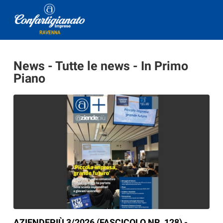
News - Tutte le news - In Primo
Piano
AZIENDEPIÙ 3/2026 (FASCICOLO NR. 128) -