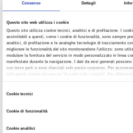
Consenso
Dettagli
Info
Questo sito web utilizza i cookie
Questo sito utilizza cookie tecnici, analitici e di profilazione. I cooki
assimilabili a questi, come i cookie di funzionalità, sono sempre pre
CONCLUSA TERZA EDIZIONE CORSO SU
analitici, di profilazione e le analoghe tecnologie di tracciamento c
OSPITALITA' EXTRALBERGHIERA
migliorare le funzionalità del sito monitorandone l'utilizzo: sono utiliz
News /
Varie
modulare la fornitura del servizio in modo personalizzato in linea co
mercoledì 28 apr 2010
manifestate durante la navigazione. I dati da essi generati possono
con terze parti e sono rilasciati solo previo consenso. Per acconsentir
Si è conclusa ieri sera la terza edizione del corso 'Come aprire o
tutti questi cookie cliccare su "Accetta tutti i cookie". Per differenz
migliorare il proprio B&B o R&B', organizzato dalla
negare il consenso cliccare su "Personalizza cookie". Cliccare su 
Confartigianato Servizi e dalle Associazioni dei Bed & Breakfast
tecnici" comporta il permanere delle impostazioni di default e dunqu
Selezione
e dei Room & Breakfast, affittacamere e locande aderenti alla
della navigazione in assenza di cookie o altri strumenti di tracciame
Cookie tecnici
Confartigianato della provincia...
del
quelli tecnici. Infine, per avere maggiori informazioni, leggere la
Coo
consenso
Cookie di funzionalità
RINCARO TARIFFE: CONTRARIETA' TAVOLO
Cookie analitici
ASSOCIAZIONI IMPRENDITORIALI