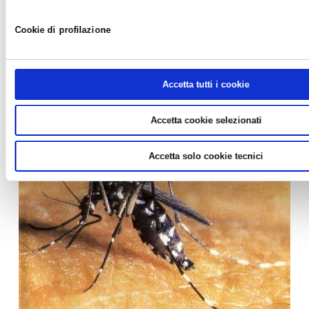
News /
Varie
lunedì 26 apr 2010
Cookie di profilazione
La sentenza con la quale la Corte Costituzionale ha stabilito che
la tariffa rifiuti è di fatto un tributo, unita alla recente posizione
ufficiale assunta dall’Amministrazione Finanziaria sotto forma
Accetta tutti i cookie
di risposta ad un interpello, hanno incrementato confusione ed
incertezza, sia per gli ...
Accetta cookie selezionati
Accetta solo cookie tecnici