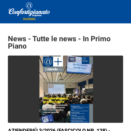
News - Tutte le news - In Primo
Piano
AZIENDEPIÙ 3/2026 (FASCICOLO NR. 128) -