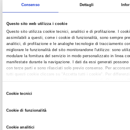
Consenso
Dettagli
Info
Questo sito web utilizza i cookie
Questo sito utilizza cookie tecnici, analitici e di profilazione. I cooki
assimilabili a questi, come i cookie di funzionalità, sono sempre pre
analitici, di profilazione e le analoghe tecnologie di tracciamento c
migliorare le funzionalità del sito monitorandone l'utilizzo: sono utiliz
modulare la fornitura del servizio in modo personalizzato in linea co
manifestate durante la navigazione. I dati da essi generati possono
RAVENNA: ORDINANZE SU RISCALDAMENTO E
con terze parti e sono rilasciati solo previo consenso. Per acconsentir
SULLA CIRCOLAZIONE
tutti questi cookie cliccare su "Accetta tutti i cookie". Per differenz
News /
Varie
negare il consenso cliccare su "Personalizza cookie". Cliccare su 
mercoledì 18 dic 2013
tecnici" comporta il permanere delle impostazioni di default e dunqu
Selezione
della navigazione in assenza di cookie o altri strumenti di tracciame
In considerazione del superamento dei limiti massimi di Pm 10
Cookie tecnici
del
quelli tecnici. Infine, per avere maggiori informazioni, leggere la
Coo
nelle ultime due settimane, nella stragrande maggioranza dei
consenso
capoluoghi dell'Emilia Romagna, come si evince dal Bollettino
Cookie di funzionalità
Arpa, Ravenna si adegua e applica i provvedimenti contenuti
nell'Accordo regionale sulla qualità dell'aria. ...
Cookie analitici