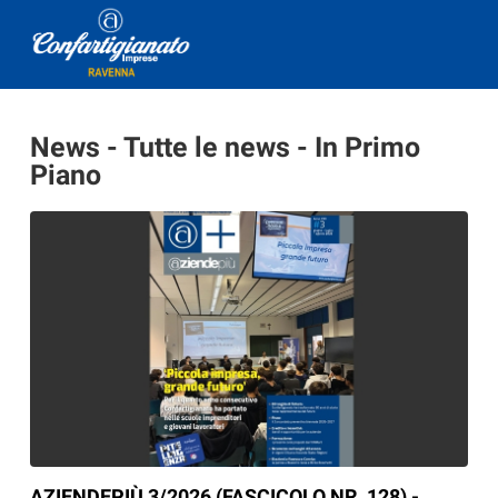
News - Tutte le news - In Primo
Piano
AZIENDEPIÙ 3/2026 (FASCICOLO NR. 128) -