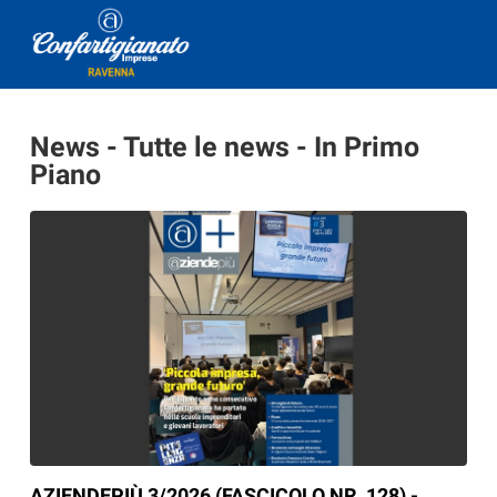
News - Tutte le news - In Primo
Piano
AZIENDEPIÙ 3/2026 (FASCICOLO NR. 128) -